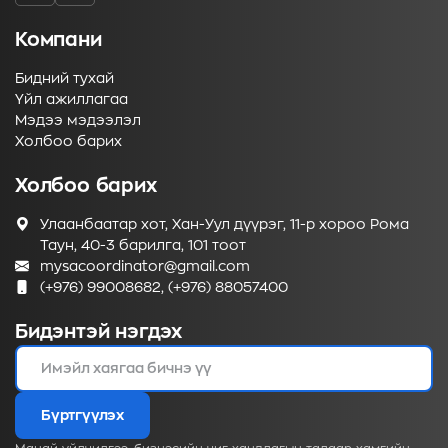
Компани
Бидний тухай
Үйл ажиллагаа
Мэдээ мэдээлэл
Холбоо барих
Холбоо барих
Улаанбаатар хот, Хан-Уул дүүрэг, 11-р хороо Рома
Таун, 40-3 барилга, 101 тоот
mysacoordinator@gmail.com
(+976) 99008682, (+976) 88057400
Бидэнтэй нэгдэх
Бүртгүүлэх