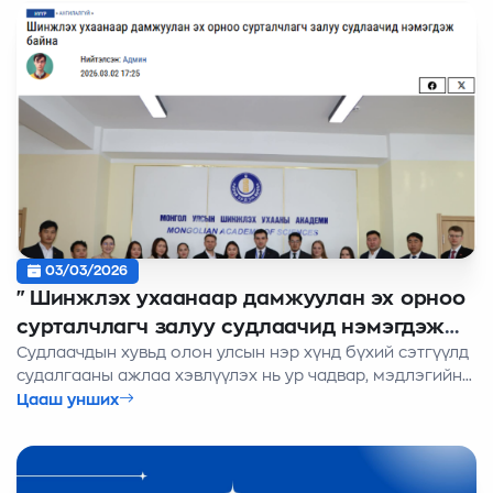
03/03/2026
"Шинжлэх ухаанаар дамжуулан эх орноо
сурталчлагч залуу судлаачид нэмэгдэж
Судлаачдын хувьд олон улсын нэр хүнд бүхий сэтгүүлд
байна" нийтлэл ӨРӨГ.МН сайтад
судалгааны ажлаа хэвлүүлэх нь ур чадвар, мэдлэгийн
чадавхыг илтгэх чухал үзүүлэлт болдог. Энэ утгаараа
Цааш унших
“Монголын Залуу Эрдэмтдийн Холбоо” жил бүр шилдэг
судлаачийг шалгаруулан урамшуулдаг уламжлалтай.