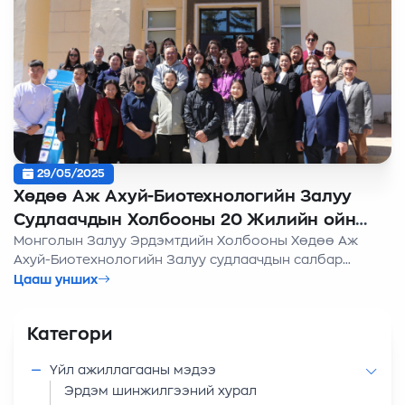
29/05/2025
Хөдөө Аж Ахуй-Биотехнологийн Залуу
Судлаачдын Холбооны 20 Жилийн ойн
Монголын Залуу Эрдэмтдийн Холбооны Хөдөө Аж
арга хэмжээ
Ахуй-Биотехнологийн Залуу судлаачдын салбар
холбоо үүсгэн байгуулагдсаны 20 жилийн ойн хүрээнд
Цааш унших
Биологи-хөдөө аж ахуйн салбар 20 жил” баярын
хурал, ойн үйл ажиллагааг Хүрэлтогоот Одон Орон
Категори
Судлалын төвд 2025 оны 04-р сарын 26-ны өдөр
амжилттай зохион байгуулдлаа.
Үйл ажиллагааны мэдээ
Эрдэм шинжилгээний хурал