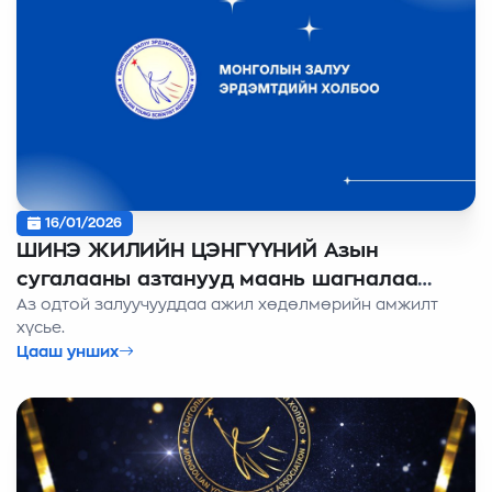
16/01/2026
ШИНЭ ЖИЛИЙН ЦЭНГҮҮНИЙ Азын
сугалааны азтанууд маань шагналаа
Аз одтой залуучууддаа ажил хөдөлмөрийн амжилт
гардан авлаа
хүсье.
Цааш унших