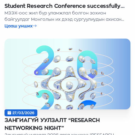
Student Research Conference successfully
МЗЭХ-оос жил бүр уламжлал болгон зохион
held
байгуулдаг Монголын их дээд сургуулиудын ахисан
түвшний суралцагчдын дунд англи хэлээр өгүүлэл
Цааш унших
бичиж, илтгэл хэлэлцүүлдэг “Best Paper Awards” эрдэм
шинжилгээний хурал 2026 оны 06 дугаар сарын 26-ны
өдөр боллоо.
27/03/2026
ЗАНГИАГҮЙ УУЛЗАЛТ “RESEARCH
NETWORKING NIGHT”