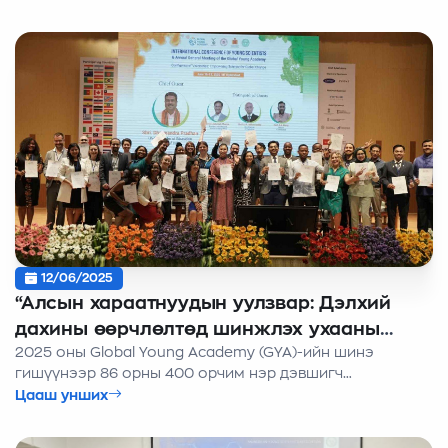
ажиллагаа" уриан дор 9 сарын 29-нөөс 10 сарын 1-ний
хооронд Монгол Улсад зохион байгуулагдах гэж
байна.
12/06/2025
“Алсын хараатнуудын уулзвар: Дэлхий
дахины өөрчлөлтөд шинжлэх ухааны
2025 оны Global Young Academy (GYA)-ийн шинэ
хүчийг нэгтгэе” Confluence of Visionaries:
гишүүнээр 86 орны 400 орчим нэр дэвшигч
Uniting the Power of Science for Global
өрсөлдсөнөөс 32 орны 45 залуу судлаач сонгогдлоо.
Цааш унших
Change”