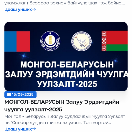
уламжлалт ёсоороо зохион байгуулагдах гэж байна.
Жил бүр МЗЭХ-оос "ХҮРЭЛТОГООТ" ЭШХурал маань
Цааш унших
ЭЗХЯ, ШУТСан, ШУА-ийн дэмжлэгийн хүрээнд
уламжлал зохион байгуулагдсаар залуу судлаач
бидний хүсэн хүлээдэг ээлжит нэгэн арга хэмжээ
болох гэж байна.
15/09/2025
МОНГОЛ-БЕЛАРУСЫН Залуу Эрдэмтдийн
чуулга уулзалт-2025
Монгол - Беларусын Залуу Судлаачдын Чуулга Уулзалт
нь "Салбар дундын шинжлэх ухаан: Тогтвортой
хөгжлийн төлөөх залуу эрдэмтдийн хамтын
Цааш унших