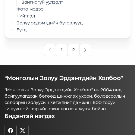
Зангиагүй уулзалт
Фото мэдээ
Нийтлэл
Залуу эрдэмтдийн бүтээлүүд
Бүгд
1
2
“Монголын Залуу Эрдэмтдийн Холбоо”
“Монголын Залуу Эрдэмтдийн Холбоо” нь 2004 онд
байгуулагдсан бөгөөд шинжлэх ухаан, боловсролын
салбарын залуусын хөгжлийг дэмжин, 800 гаруй
гишүүнтэйгээр үйл ажиллагаа явуулж байна.
Бидэнтэй нэгдэх