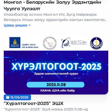
Монгол - Беларусийн Залуу Эрдэмтдийн
Чуулга Уулзалт
Улаанбаатар хотноо Монгол Улс, Бүгд Найрамдах
Беларусь Улсын залуу эрдэмтдийн хамтын ажиллагааг
өргөжүүлэх зорилготой “Монгол – Беларусийн Залуу
Цааш унших
Эрдэмтдийн Чуулга Уулзалт” “Салбар дундын шинжлэх
ухаан: Тогтвортой хөгжлийн төлөөх залуу эрдэмтдийн
хамтын ажиллагаа” сэдвийн хүрээнд амжилттай болж
өндөрлөлөө.
15/09/2025
"Хүрэлтогоот-2025" ЭШХ
"Хүрэлтогоот-2025" ЭШХ маань 2025.11.08-нд