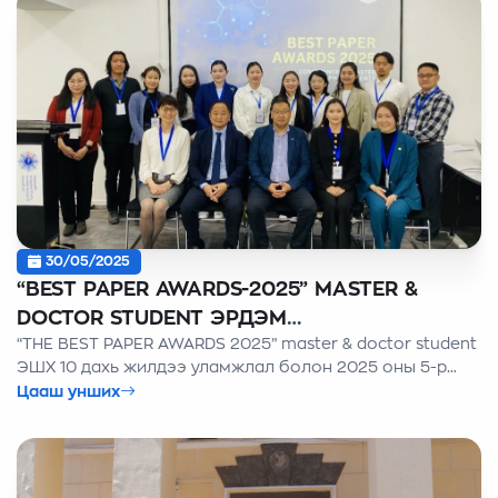
30/05/2025
“ВEST PAPER AWARDS-2025” MASTER &
DOCTOR STUDENT ЭРДЭМ
“THE BEST PAPER AWARDS 2025” master & doctor student
ШИНЖИЛГЭЭНИЙ ХУРЛЫН ӨРГӨМЖЛӨЛ,
ЭШХ 10 дахь жилдээ уламжлал болон 2025 оны 5-р
БАТЛАМЖ ГАРДУУЛАХ ЁСЛОЛ
сарын 30-ны өдөр АШУҮИС дээр амжилттай зохион
Цааш унших
байгууллаа.