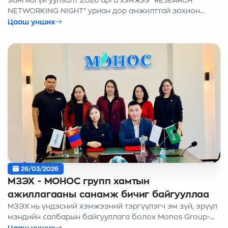
Зангиагүй уулзалт 2026 арга хэмжээ “RESEARCH
NETWORKING NIGHT” уриан дор амжилттай зохион
байгуулагдлаа. Залуу эрдэмтэд, судлаачдыг нэг дор
Цааш унших
цуглуулсан “RESEARCH NETWORKING NIGHT” зангиагүй
уулзалт амжилттай болж өндөрлөлөө. Уг арга
хэмжээнд салбар салбарын Хүрэлтогоот ЭШХ-
ийн шилдэг грантын эзэд оролцож, өөрсдийн
туршлага, судалгааны ажлаа хуваалцан, залуус
хоорондоо танилцаж, мэдлэг солилцсон үр өгөөжтэй
орой байлаа.
26/03/2026
МЗЭХ - МОНОС групп хамтын
ажиллагааны санамж бичиг байгууллаа
МЗЭХ нь үндэсний хэмжээний тэргүүлэгч эм зүй, эрүүл
мэндийн салбарын байгууллага болох Monos Group-
тэй хамтын ажиллагааны санамж бичигт гарын үсэг