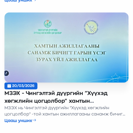
Цааш унших
зурлаа
20/03/2026
МЗЭХ - Чингэлтэй дүүргийн "Хүүхэд
хөгжлийн цогцолбор" хамтын
МЗЭХ нь Чингэлтэй дүүргийн “Хүүхэд хөгжлийн
ажиллагааны санамж бичиг байгууллаа
цогцолбор” -той хамтын ажиллагааны санамж бичиг
байгууллаа.
Цааш унших