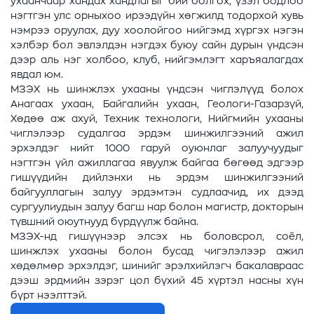
ухаанчаар хандах хандлагыг бий болгох, үзэл бодлоо
нэгтгэн улс орныхоо ирээдүйн хөгжилд тодорхой хувь
нэмрээ оруулах, дуу хоолойгоо нийгэмд хүргэх нэгэн
хэлбэр бол эвлэлдэн нэгдэх буюу сайн дурын үндсэн
дээр аль нэг холбоо, клуб, нийгэмлэгт харъяалагдах
явдал юм.
МЗЭХ нь шинжлэх ухааны үндсэн чиглэлүүд болох
Анагаах ухаан, Байгалийн ухаан, Геологи-Газарзүй,
Хөдөө аж ахуй, Техник технологи, Нийгмийн ухааны
чиглэлээр судалгаа эрдэм шинжилгээний ажил
эрхэлдэг нийт 1000 гаруй оуюнлаг залуучуудыг
нэгтгэн үйл ажиллагаа явуулж байгаа бөгөөд эдгээр
гишүүдийн дийлэнхи нь эрдэм шинжилгээний
байгууллагын залуу эрдэмтэн судлаачид, их дээд
сургуулиудын залуу багш нар болон магистр, докторын
түвшний оюутнууд бүрдүүлж байна.
МЗЭХ-нд гишүүнээр элсэх нь боловсрол, соёл,
шинжлэх ухааны болон бусад чигэлэлээр ажил
хөдөлмөр эрхэлдэг, шинийг эрэлхийлэгч бакалавраас
дээш эрдмийн зэрэг цол бүхий 45 хүртэл насны хүн
бүрт нээлттэй.