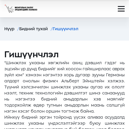
Нүүр
Бидний тухай
Гишүүнчлэл
Гишүүнчлэл
“Шинжлэх ухааны хөгжлийн ахиц дэвшил гэдэг нь
эцсийн үр дүнд биднийг хий хоосон гайхширлаас аврах
зүйл юм” хэмээн нэгэнтээ хорь дугаар зууны Германы
алдарт онолын физикч Альберт Эйнштейн хэлжээ.
Түүний хэлсэнчилэн шинжлэх ухааны аугаа их ололт
нээлт, техник технологийн дэвшилтэт шинэ санаанууд
нь нэгэнтээ бидний амьдарлын хэв маягийг
тодорхойлж өдөр тутмын амьдарлын маань салшгүй
нэгэн хэсэг болон оршин тогтнож байна.
Ийнхүү бидний эргэн тойронд үүсэх аливаа асуудалд
шинжлэх ухааны үндэслэлтэйгээр буюу шинжлэх