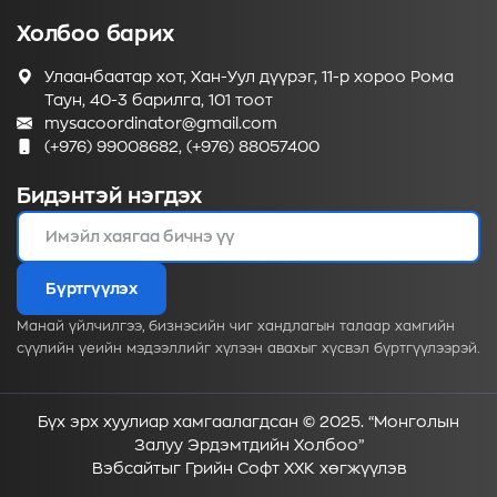
Холбоо барих
Улаанбаатар хот, Хан-Уул дүүрэг, 11-р хороо Рома
Таун, 40-3 барилга, 101 тоот
mysacoordinator@gmail.com
(+976) 99008682, (+976) 88057400
Бидэнтэй нэгдэх
Бүртгүүлэх
Манай үйлчилгээ, бизнэсийн чиг хандлагын талаар хамгийн
сүүлийн үеийн мэдээллийг хүлээн авахыг хүсвэл бүртгүүлээрэй.
Бүх эрх хуулиар хамгаалагдсан © 2025. “Монголын
Залуу Эрдэмтдийн Холбоо”
Вэбсайт
ыг
Грийн Софт ХХК
хөгжүүлэв