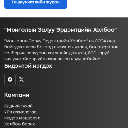
Гишүүнчлэлийн журам
“Монголын Залуу Эрдэмтдийн Холбоо”
“Монголын Залуу Эрдэмтдийн Холбоо” нь 2004 онд
байгуулагдсан бөгөөд шинжлэх ухаан, боловсролын
салбарын залуусын хөгжлийг дэмжин, 800 гаруй
гишүүнтэйгээр үйл ажиллагаа явуулж байна.
Бидэнтэй нэгдэх
Компани
Бидний тухай
Үйл ажиллагаа
Мэдээ мэдээлэл
Холбоо барих