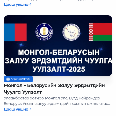
амжилттай болж өнгөрлөө.
Цааш унших
30/09/2025
Монгол - Беларусийн Залуу Эрдэмтдийн
Чуулга Уулзалт
Улаанбаатар хотноо Монгол Улс, Бүгд Найрамдах
Беларусь Улсын залуу эрдэмтдийн хамтын ажиллагааг
өргөжүүлэх зорилготой “Монгол – Беларусийн Залуу
Цааш унших
Эрдэмтдийн Чуулга Уулзалт” “Салбар дундын шинжлэх