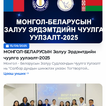
15/09/2025
МОНГОЛ-БЕЛАРУСЫН Залуу Эрдэмтдийн
чуулга уулзалт-2025
Монгол - Беларусын Залуу Судлаачдын Чуулга Уулзалт
нь "Салбар дундын шинжлэх ухаан: Тогтвортой
хөгжлийн төлөөх залуу эрдэмтдийн хамтын
Цааш унших
ажиллагаа" уриан дор 9 сарын 29-нөөс 10 сарын 1-ний
хооронд Монгол Улсад зохион байгуулагдах гэж
байна.