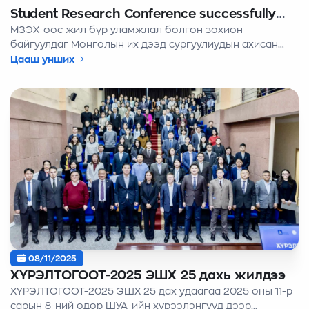
Student Research Conference successfully
МЗЭХ-оос жил бүр уламжлал болгон зохион
held
байгуулдаг Монголын их дээд сургуулиудын ахисан
түвшний суралцагчдын дунд англи хэлээр өгүүлэл
Цааш унших
бичиж, илтгэл хэлэлцүүлдэг “Best Paper Awards” эрдэм
шинжилгээний хурал 2026 оны 06 дугаар сарын 26-ны
өдөр боллоо.
08/11/2025
ХҮРЭЛТОГООТ-2025 ЭШХ 25 дахь жилдээ
ХҮРЭЛТОГООТ-2025 ЭШХ 25 дах удаагаа 2025 оны 11-р
сарын 8-ний өдөр ШУА-ийн хүрээлэнгүүд дээр