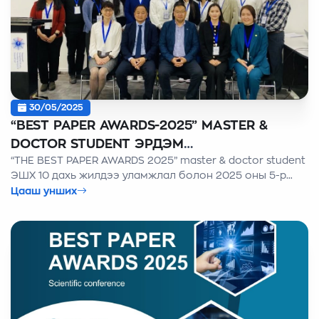
30/05/2025
“ВEST PAPER AWARDS-2025” MASTER &
DOCTOR STUDENT ЭРДЭМ
“THE BEST PAPER AWARDS 2025” master & doctor student
ШИНЖИЛГЭЭНИЙ ХУРЛЫН ӨРГӨМЖЛӨЛ,
ЭШХ 10 дахь жилдээ уламжлал болон 2025 оны 5-р
БАТЛАМЖ ГАРДУУЛАХ ЁСЛОЛ
сарын 30-ны өдөр АШУҮИС дээр амжилттай зохион
Цааш унших
байгууллаа.