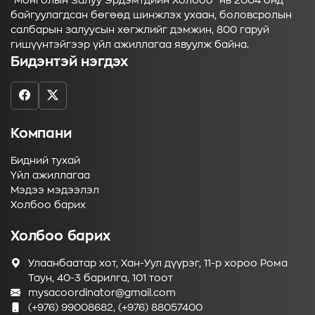
“Монголын Залуу Эрдэмтдийн Холбоо” нь 2004 онд
байгуулагдсан бөгөөд шинжлэх ухаан, боловсролын
салбарын залуусын хөгжлийг дэмжин, 800 гаруй
гишүүнтэйгээр үйл ажиллагаа явуулж байна.
Бидэнтэй нэгдэх
Компани
Бидний тухай
Үйл ажиллагаа
Мэдээ мэдээлэл
Холбоо барих
Холбоо барих
Улаанбаатар хот, Хан-Уул дүүрэг, 11-р хороо Рома
Таун, 40-3 барилга, 101 тоот
mysacoordinator@gmail.com
(+976) 99008682, (+976) 88057400