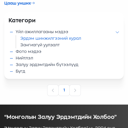
Боловсрол Шинжлэх Ухааны Яамны дэмжлэгтэйгээр
Цааш унших
Шинжлэх Ухааны Академи, Шинжлэх Ухаан
Технологийн Сан, Их дээд сургууль, эрдэм
Категори
шинжилгээний байгууллагуудтай хамтран зохион
байгуулдаг. Энэхүү ЭШБХ-ыг зохион байгуулах журам
Үйл ажиллагааны мэдээ
нь БСШУ-ны сайдын 2005 оны 09-р сарын 30-ны
Эрдэм шинжилгээний хурал
өдрийн 305 дугаар тушаалаар батлагджээ.
Зангиагүй уулзалт
Фото мэдээ
Нийтлэл
Залуу эрдэмтдийн бүтээлүүд
Бүгд
1
“Монголын Залуу Эрдэмтдийн Холбоо”