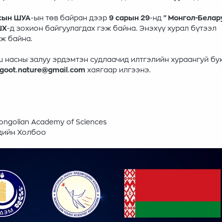
сын ШУА
-ын төв байран дээр
9 сарын 29
-нд
"Монгол-Белар
ШХ
-д зохион байгуулагдах гэж байна. Энэхүү хурал бүтээл
ьж байна.
ш насны залуу эрдэмтэн судлаачид илтгэлийн хураангуй бу
ogoot.nature@gmail.com
хаягаар илгээнэ.
golian Academy of Sciences
тдийн Холбоо