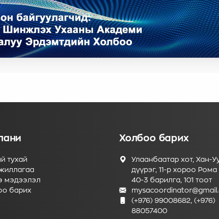
пани
Холбоо барих
й тухай
Улаанбаатар хот, Хан-У
жиллагаа
дүүрэг, 11-р хороо Рома 
э мэдээлэл
40-3 барилга, 101 тоот
оо барих
mysacoordinator@gmail
(+976) 99008682, (+976)
88057400