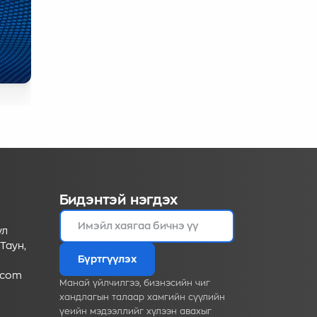
Бидэнтэй нэгдэх
ул
Таун,
Бүртгүүлэх
.com
Манай үйлчилгээ, бизнэсийн чиг
хандлагын талаар хамгийн сүүлийн
үеийн мэдээллийг хүлээн авахыг