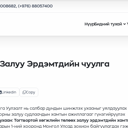
9008682, (+976) 88057400
Нүүр
Бидний тухай
алуу Эрдэмтдийн чуулга
Linkedin
Copy
га Уулзалт нь салбар дундын шинжлэх ухааныг уялдауулах
орны залуу судлаачдын хамтын ажиллагааг гүнзгийрүүлэх
хаан: Тогтвортой хөгжлийн төлөөх залуу эрдэмтдийн хам
сарын 1-ний хооронд Монгол Улсад зохион байгуулагдах гэ