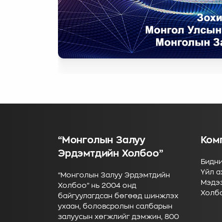
“Монголын Залуу
Ком
Эрдэмтдийн Холбоо”
Бидни
Үйл а
“Монголын Залуу Эрдэмтдийн
Мэдэ
Холбоо” нь 2004 онд
Холб
байгуулагдсан бөгөөд шинжлэх
ухаан, боловсролын салбарын
залуусын хөгжлийг дэмжин, 800