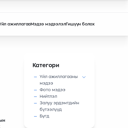
Үйл ажиллагаа
Мэдээ мэдээлэл
Гишүүн болох
Категори
Үйл ажиллагааны
мэдээ
Фото мэдээ
Нийтлэл
Залуу эрдэмтдийн
бүтээлүүд
Бүгд
тын
ж