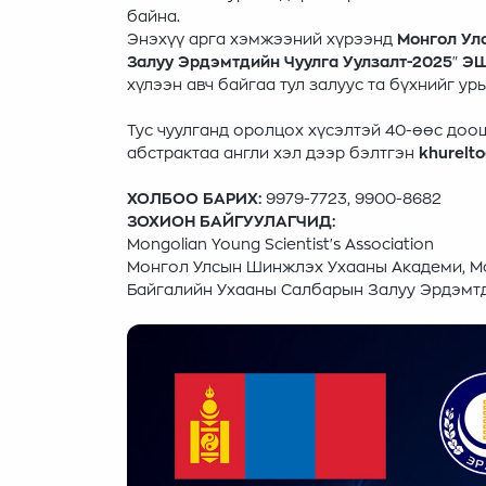
байна.
Энэхүү арга хэмжээний хүрээнд
Монгол Ул
Залуу Эрдэмтдийн Чуулга Уулзалт-2025
"
Э
хүлээн авч байгаа тул залуус та бүхнийг ур
Тус чуулганд оролцох хүсэлтэй 40-өөс доо
абстрактаа англи хэл дээр бэлтгэн
khurelt
ХОЛБОО БАРИХ:
9979-7723, 9900-8682
ЗОХИОН БАЙГУУЛАГЧИД:
Mongolian Young Scientist's Association
Монгол Улсын Шинжлэх Ухааны Академи, Mon
Байгалийн Ухааны Салбарын Залуу Эрдэм