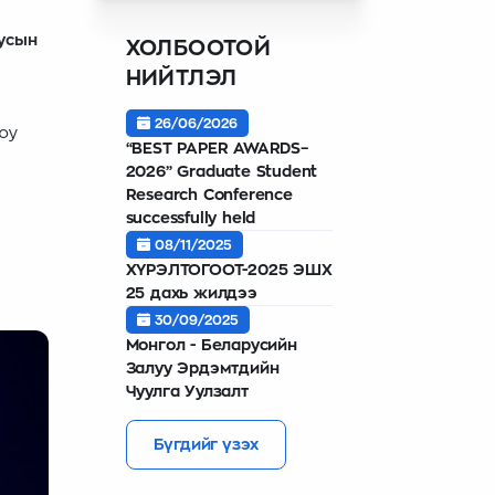
усын
ХОЛБООТОЙ
НИЙТЛЭЛ
26/06/2026
юу
“BEST PAPER AWARDS–
2026” Graduate Student
Research Conference
successfully held
08/11/2025
ХҮРЭЛТОГООТ-2025 ЭШХ
25 дахь жилдээ
30/09/2025
Монгол - Беларусийн
Залуу Эрдэмтдийн
Чуулга Уулзалт
Бүгдийг үзэх