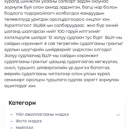
хуралд шинжлэх ухааны салбарт эрдэм оюунаа
зориулж буй олон ахмад эрдэмтэн, багш нар болон
бодлого тодорхойлогч холбогдох яамдуудын
төлөөллүүд уригдан оролцдогоороо онцлог юм.
Хүрэлтогоот ЭШБХ-ын салбаруудаас жил бүр эхний
шатанд шалгарсан нийт 100 гаруй илтгэлийг
хэлэлцүүлж шилдэг 12 залуу судлаач тус бүрт БШУ-ны
сайдын нэрэмжит 4 сая төгрөгийн судалгааны грантыг
хурлын шүүгчдийн шийдвэрийг үндэслэн олгодог.
Залуу судлаачид БШУ-ны сайдын нэрэмжит
судалгааны грантыг цаашид судалгаагаа хөгжүүлэх,
онол, туршилт, үйлвэрлэлийн үр дүнгээ бататгах,
өөрийн судалгааны чиглэлээр олон улсын хурал,
семинарт оролцон туршлага судлах зэрэгт зориулан
ашигладаг юм.
Категори
Үйл ажиллагааны мэдээ
Фото мэдээ
Нийтлэл