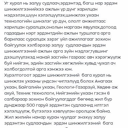
Уг хурал нь залуу судлаач,эрдэмтэд, багш нар эрдэм
шинжилгээнийхээ ажлын үр дүнг харилцан
мэдээлэх,шүүн хэлэлцүүлэх,шинжлэх ухаан
технологийн шинэлэг үр дүн, ололт амжилтаас
харилцан суралцах,онолын маргаан явуулах,дотоод
гадаадын нэрт эрдэмтдийн ажлын туршлага арга
барилаас суралцах зэрэг үйл ажиллагааг зохион
байгуулах хэлбэрээр залуу судлаачдын эрдэм
шинжилгээний ажлын арга зүйн мэдлэг,түвшинг
дээшлүүлэхэд манай засгийн газраас авч хэрэгжүүлж
буй нийгэм, эдийн засгийн хөгжлийн хувьд чухал ач
холбогдолтой арга хэмжээ юм.
Хүрэлтогоот эрдэм шинжилгээний бага хурал нь
шинжлэх ухааны үндсэн чиглэлүүд болох Анагаах
ухаан, Байгалийн ухаан, Геологи-Газарзүй, Хөдөө аж
ахуй, Техник технологи, Нийгэмийн ухаан гэсэн 6
салбараар зохион байгуулагддаг бөгөөд жил бүр
дунджаар 500 гаруй эрдэмтэн судлаачид илтгэл
хэлэлцүүлж, бүтээлээ хэвлүүлэн оролцож байна.
Жил жилийн намар хуран чуулдаг энэхүү залуу
эрдэмтэн судлаачдын эрдэм шинжилгээний бага