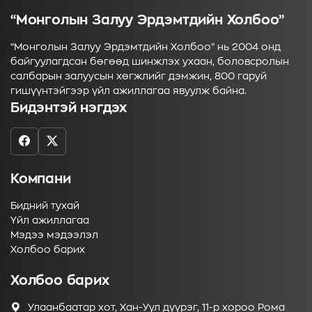
“Монголын Залуу Эрдэмтдийн Холбоо”
“Монголын Залуу Эрдэмтдийн Холбоо” нь 2004 онд
байгуулагдсан бөгөөд шинжлэх ухаан, боловсролын
салбарын залуусын хөгжлийг дэмжин, 800 гаруй
гишүүнтэйгээр үйл ажиллагаа явуулж байна.
Бидэнтэй нэгдэх
Компани
Бидний тухай
Үйл ажиллагаа
Мэдээ мэдээлэл
Холбоо барих
Холбоо барих
Улаанбаатар хот, Хан-Уул дүүрэг, 11-р хороо Рома