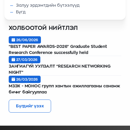
Залуу эрдэмтдийн бүтээлүүд
Бүгд
ХОЛБООТОЙ НИЙТЛЭЛ
26/06/2026
“BEST PAPER AWARDS–2026” Graduate Student
Research Conference successfully held
27/03/2026
ЗАНГИАГҮЙ УУЛЗАЛТ “RESEARCH NETWORKING
NIGHT”
26/03/2026
МЗЭХ - МОНОС групп хамтын ажиллагааны санамж
бичиг байгууллаа
Бүгдийг үзэх