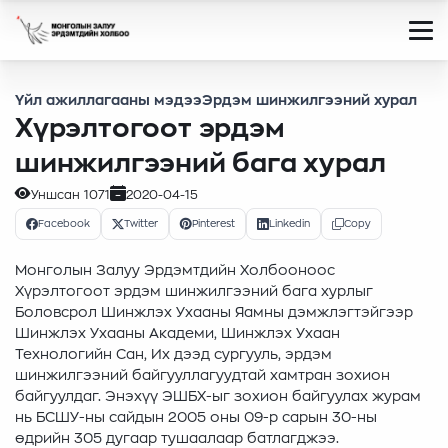
Үйл ажиллагааны мэдээ
Эрдэм шинжилгээний хурал
Хүрэлтогоот эрдэм
шинжилгээний бага хурал
Уншсан
1071
2020-04-15
Facebook
Twitter
Pinterest
Linkedin
Copy
Монголын Залуу Эрдэмтдийн Холбооноос
Хүрэлтогоот эрдэм шинжилгээний бага хурлыг
Боловсрол Шинжлэх Ухааны Яамны дэмжлэгтэйгээр
Шинжлэх Ухааны Академи, Шинжлэх Ухаан
Технологийн Сан, Их дээд сургууль, эрдэм
шинжилгээний байгууллагуудтай хамтран зохион
байгуулдаг. Энэхүү ЭШБХ-ыг зохион байгуулах журам
нь БСШУ-ны сайдын 2005 оны 09-р сарын 30-ны
өдрийн 305 дугаар тушаалаар батлагджээ.