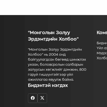
оролцо
байгуу
“Монголын Залуу
Ком
Эрдэмтдийн Холбоо”
Бидни
Үйл а
“Монголын Залуу Эрдэмтдийн
Мэдэ
Холбоо” нь 2004 онд
Холб
байгуулагдсан бөгөөд шинжлэх
ухаан, боловсролын салбарын
залуусын хөгжлийг дэмжин, 800
гаруй гишүүнтэйгээр үйл
ажиллагаа явуулж байна.
Бидэнтэй нэгдэх