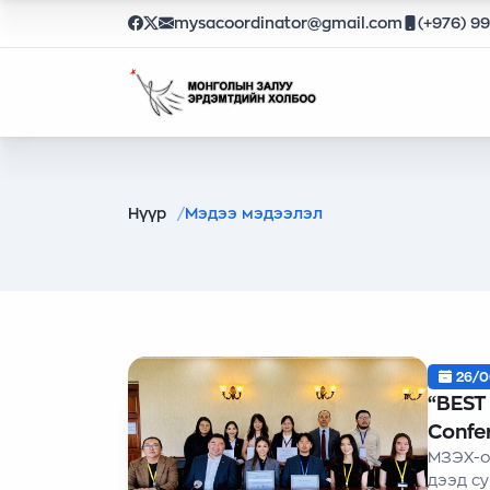
mysacoordinator@gmail.com
(+976) 9
Нүүр
Мэдээ мэдээлэл
26/0
“BEST
Confer
МЗЭХ-о
дээд с