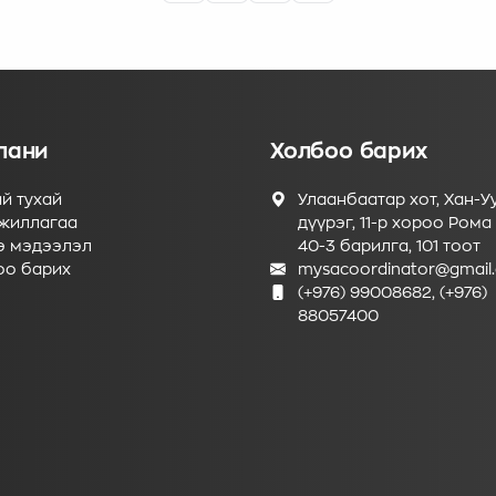
н 2025 оны 12-р сарын 10-ны өдөр Улаанбаатар хотод зохи
лагдлаа.
пани
Холбоо барих
й тухай
Улаанбаатар хот, Хан-У
жиллагаа
дүүрэг, 11-р хороо Рома 
э мэдээлэл
40-3 барилга, 101 тоот
оо барих
mysacoordinator@gmail
(+976) 99008682, (+976)
88057400