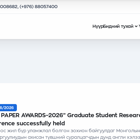
9008682, (+976) 88057400
Нүүр
Бидний тухай
6/2026
 PAPER AWARDS–2026” Graduate Student Resear
ence successfully held
ос жил бүр уламжлал болгон зохион байгуулдаг Монголын
ургуулиудын ахисан түвшний суралцагчдын дунд англи хэлэ