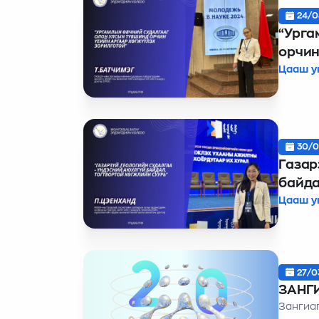
24/0
“Урга
орчин
Цааш у
30/0
Газар
байда
Цааш у
27/0
ЗАНГ
Зангиа