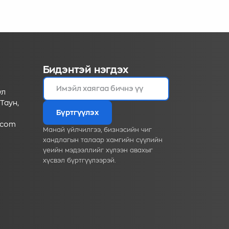
он
Бидэнтэй нэгдэх
ул
Таун,
Бүртгүүлэх
.com
Манай үйлчилгээ, бизнэсийн чиг
хандлагын талаар хамгийн сүүлийн
үеийн мэдээллийг хүлээн авахыг
хүсвэл бүртгүүлээрэй.