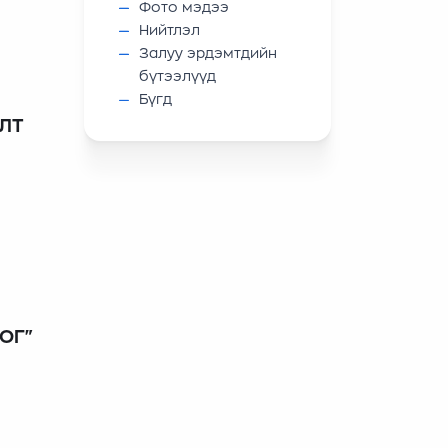
Фото мэдээ
Нийтлэл
о.
Залуу эрдэмтдийн
бүтээлүүд
Бүгд
ЛТ
ОГ"