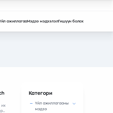
Үйл ажиллагаа
Мэдээ мэдээлэл
Гишүүн болох
Категори
ch
Үйл ажиллагааны
 их
мэдээ
эр