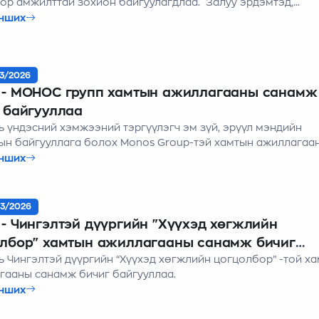
 амжилттай зохион байгуулагдлаа. Залуу эрдэмтэд,
чдыг нэг дор цуглуулсан “RESEARCH NETWORKING NIGHT”
нших
гүй уулзалт амжилттай болж өндөрлөлөө. Уг арга хэмжээн
 салбарын Хүрэлтогоот ЭШХ-ийн шилдэг грантын эзэд оро
йн туршлага, судалгааны ажлаа хуваалцан, залуус хоорон
3/2026
аж, мэдлэг солилцсон үр өгөөжтэй орой байлаа.
 - МОНОС групп хамтын ажиллагааны санамж
 байгууллаа
ь үндэсний хэмжээний тэргүүлэгч эм зүй, эрүүл мэндийн
ын байгууллага болох Monos Group-тэй хамтын ажиллагаа
 бичигт гарын үсэг зурлаа
нших
3/2026
- Чингэлтэй дүүргийн "Хүүхэд хөгжлийн
лбор" хамтын ажиллагааны санамж бичиг
ь Чингэлтэй дүүргийн “Хүүхэд хөгжлийн цогцолбор” -той х
уллаа
гааны санамж бичиг байгууллаа.
нших