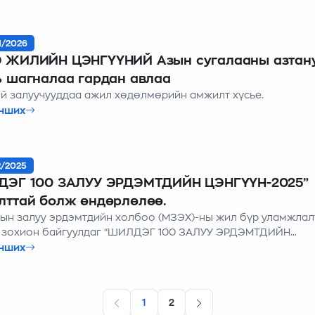
р шилдэг судлаачийг шалгаруулан урамшуулдаг уламжлалт
1/2026
 ЖИЛИЙН ЦЭНГҮҮНИЙ Азын сугалааны азтан
 шагналаа гардан авлаа
ой залуучууддаа ажил хөдөлмөрийн амжилт хүсье.
нших
2/2025
ДЭГ 100 ЗАЛУУ ЭРДЭМТДИЙН ЦЭНГҮҮН-2025”
ттай болж өндөрлөлөө.
ын залуу эрдэмтдийн холбоо (МЗЭХ)-ны жил бүр уламжлал
 зохион байгуулдаг “ШИЛДЭГ 100 ЗАЛУУ ЭРДЭМТДИЙН
Н-2025”-д салбар салбарын шилдэг залуу эрдэмтэн, судла
нших
 Үүнд: Анагаах ухааны салбар, Байгалийн ухааны салбар, Ге
үйн салбар, Нийгмийн шинжлэх ухааны салбар, Техник,
гийн салбар, Биологи-Хөдөө аж ахуйн салбар, Бизнес, эди
1
2
н ухааны салбар гэсэн 7 салбарын шилдэг 100 судлаачид