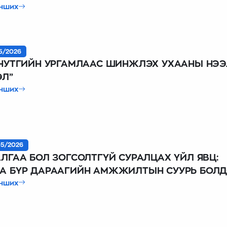
 бичиж, илтгэл хэлэлцүүлдэг “Best Paper Awards” эрдэм
нших
гээний хурал 2026 оны 06 дугаар сарын 26-ны өдөр болло
5/2026
 НУТГИЙН УРГАМЛААС ШИНЖЛЭХ УХААНЫ НЭЭ
ЭЛ”
нших
5/2026
АЛГАА БОЛ ЗОГСОЛТГҮЙ СУРАЛЦАХ ҮЙЛ ЯВЦ:
А БҮР ДАРААГИЙН АМЖЖИЛТЫН СУУРЬ БОЛД
нших