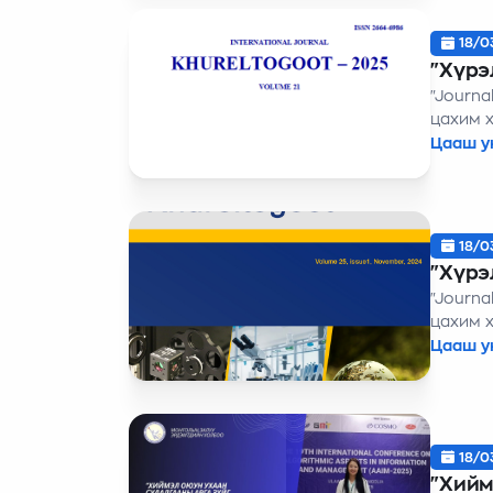
18/0
"Хүрэ
"Journa
цахим 
Цааш у
18/0
"Хүрэ
"Journal of Khur
цахим 
Цааш у
18/0
"Хиймэл оюун 