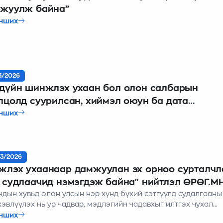
ржуулж байна”
нших
3/2026
дүйн шинжлэх ухаан бол олон салбарын
лцолд суурилсан, хиймэл оюун ба дата
лгээг гол хөдөлгөгч хүч болгон ашигладаг 
нших
стем рүү шилжиж байна”
3/2026
лэх ухаанаар дамжуулан эх орноо сурталчл
 судлаачид нэмэгдэж байна" нийтлэл ӨРӨГ.М
дын хувьд олон улсын нэр хүнд бүхий сэтгүүлд судалгааны
д
эвлүүлэх нь ур чадвар, мэдлэгийн чадавхыг илтгэх чухал
лт болдог. Энэ утгаараа “Монголын Залуу Эрдэмтдийн Холб
нших