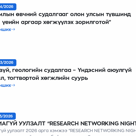
4/2026
млын өвчний судалгааг олон улсын түвшинд
 үеийн аргаар хөгжүүлэх зорилготой”
нших
3/2026
зүй, геологийн судалгаа – Үндэсний аюулгүй
л, тогтвортой хөгжлийн суурь
нших
3/2026
ИАГҮЙ УУЛЗАЛТ “RESEARCH NETWORKING NIGH
гүй уулзалт 2026 арга хэмжээ “RESEARCH NETWORKING NIGH