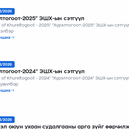
3/2026
лтогоот-2025" ЭШХ-ын сэтгүүл
l of Khureltogoot - 2025" "Хүрэлтогоот-2025" ЭШХ-ын сэтгү
хэлбэр
нших
3/2026
лтогоот-2024" ЭШХ-ын сэтгүүл
eltogoot - 2024" "Хүрэлтогоот-2024" ЭШХ-ын сэтгүүлийн
хувилбар
нших
3/2026
ухаан судалгааны арга зүйг өөрчилж