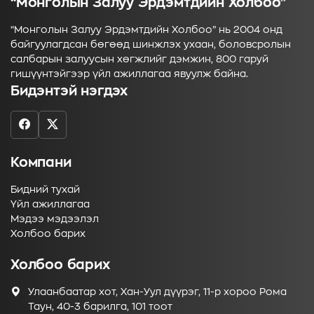
“Монголын Залуу Эрдэмтдийн Холбоо”
“Монголын Залуу Эрдэмтдийн Холбоо” нь 2004 онд
байгуулагдсан бөгөөд шинжлэх ухаан, боловсролын
салбарын залуусын хөгжлийг дэмжин, 800 гаруй
гишүүнтэйгээр үйл ажиллагаа явуулж байна.
Бидэнтэй нэгдэх
Компани
Бидний тухай
Үйл ажиллагаа
Мэдээ мэдээлэл
Холбоо барих
Холбоо барих
Улаанбаатар хот, Хан-Уул дүүрэг, 11-р хороо Рома
Таун, 40-3 барилга, 101 тоот