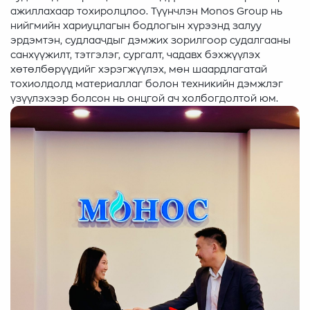
ажиллахаар тохиролцлоо. Түүнчлэн Monos Group нь
нийгмийн хариуцлагын бодлогын хүрээнд залуу
эрдэмтэн, судлаачдыг дэмжих зорилгоор судалгааны
санхүүжилт, тэтгэлэг, сургалт, чадавх бэхжүүлэх
хөтөлбөрүүдийг хэрэгжүүлэх, мөн шаардлагатай
тохиолдолд материаллаг болон техникийн дэмжлэг
үзүүлэхээр болсон нь онцгой ач холбогдолтой юм.