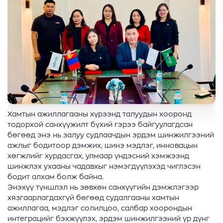
Хамтын ажиллагааны хүрээнд талуудын хооронд
тодорхой санхүүжилт бүхий гэрээ байгуулагдсан
бөгөөд энэ нь залуу судлаачдын эрдэм шинжилгээний
ажлыг бодитоор дэмжих, шинэ мэдлэг, инновацын
хөгжлийг хурдасгах, улмаар үндэсний хэмжээнд
шинжлэх ухааны чадавхыг нэмэгдүүлэхэд чиглэсэн
бодит алхам болж байна.
Энэхүү түншлэл нь зөвхөн санхүүгийн дэмжлэгээр
хязгаарлагдахгүй бөгөөд судалгааны хамтын
ажиллагаа, мэдлэг солилцоо, салбар хоорондын
интеграцийг бэхжүүлэх, эрдэм шинжилгээний үр дүнг