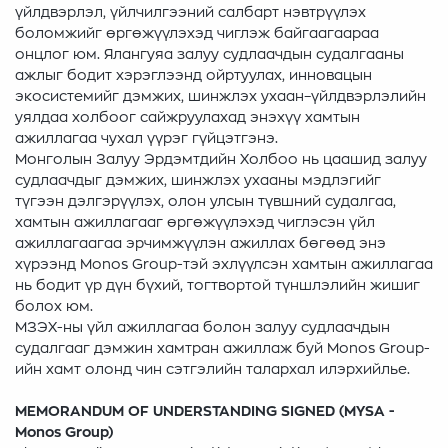
үйлдвэрлэл, үйлчилгээний салбарт нэвтрүүлэх
боломжийг өргөжүүлэхэд чиглэж байгаагаараа
онцлог юм. Ялангуяа залуу судлаачдын судалгааны
ажлыг бодит хэрэглээнд ойртуулах, инновацын
экосистемийг дэмжих, шинжлэх ухаан–үйлдвэрлэлийн
уялдаа холбоог сайжруулахад энэхүү хамтын
ажиллагаа чухал үүрэг гүйцэтгэнэ.
Монголын Залуу Эрдэмтдийн Холбоо нь цаашид залуу
судлаачдыг дэмжих, шинжлэх ухааны мэдлэгийг
түгээн дэлгэрүүлэх, олон улсын түвшний судалгаа,
хамтын ажиллагааг өргөжүүлэхэд чиглэсэн үйл
ажиллагаагаа эрчимжүүлэн ажиллах бөгөөд энэ
хүрээнд Monos Group-тэй эхлүүлсэн хамтын ажиллагаа
нь бодит үр дүн бүхий, тогтвортой түншлэлийн жишиг
болох юм.
МЗЭХ-ны үйл ажиллагаа болон залуу судлаачдын
судалгааг дэмжин хамтран ажиллаж буй Monos Group-
ийн хамт олонд чин сэтгэлийн талархал илэрхийлье.
MEMORANDUM OF UNDERSTANDING SIGNED (MYSA -
Monos Group)