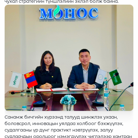
чухал стратегийн түншлэлийн эхлэл болж байна.
Санамж бичгийн хүрээнд талууд шинжлэх ухаан,
боловсрол, инновацын уялдаа холбоог бэхжүүлэх,
судалгааны үр дүнг практикт нэвтрүүлэх, залуу
судлаачдын оролцоог нэмэгдүүлэх чиглэлээр хамтран