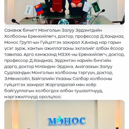
Санамж бичигт Монголын Залуу Эрдэмтдийн
Холбооны Ерөнхийлөгч, доктор, профессор Д.Хандмаа,
Монос Групп-ын Гүйцэтгэх захирал Х.Ананд нар гарын
үсэг зурж, хамтын ажиллагааны эхлэлийг албан ёсоор
тавилаа. Арга хэмжээнд МЗЭХ-ны Ерөнхийлөгч, доктор,
профессор Д.Хандмаа, Эрдэмтэн нарийн бичгийн
дарга, доктор М.Нандин-Эрдэнэ, Анагаахын Залуу
Судлаачдын Монголын холбооны тэргүүн, доктор,
Э.Мөнхсоёл, Байгалийн Ухааны Салбар холбооны
гүйцэтгэх захирал Жаргалдалай мөн хоёр
байгууллагын холбогдох албан тушаалтнууд,
мэргэжилтнүүд оролцлоо.