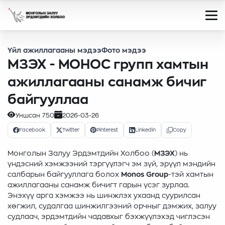
Үйл ажиллагааны мэдээ
Фото мэдээ
МЗЭХ - МОНОС групп хамтын
ажиллагааны санамж бичиг
байгууллаа
Уншсан
750
2026-03-26
Facebook
Twitter
Pinterest
Linkedin
Copy
Монголын Залуу Эрдэмтдийн Холбоо (
МЗЭХ
) нь
үндэсний хэмжээний тэргүүлэгч эм зүй, эрүүл мэндийн
салбарын байгууллага болох
Monos Group
-тэй хамтын
ажиллагааны санамж бичигт гарын үсэг зурлаа.
Энэхүү арга хэмжээ нь шинжлэх ухаанд суурилсан
хөгжил, судалгаа шинжилгээний орчныг дэмжих, залуу
судлаач, эрдэмтдийн чадавхыг бэхжүүлэхэд чиглэсэн