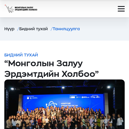
Нүүр
Бидний тухай
Танилцуулга
БИДНИЙ ТУХАЙ
“Монголын Залуу
Эрдэмтдийн Холбоо”