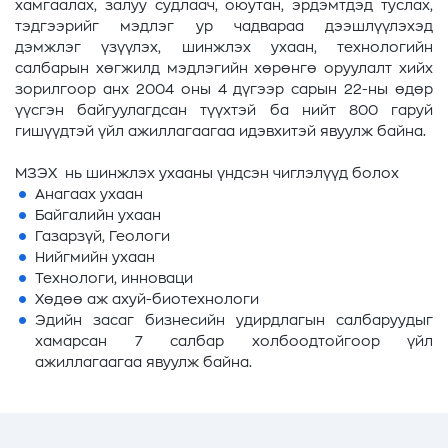
хамгаалах, залуу судлаач, оюутан, эрдэмтдэд туслах,
тэдгээрийг мэдлэг ур чадвараа дээшлүүлэхэд
дэмжлэг үзүүлэх, шинжлэх ухаан, технологийн
салбарын хөгжилд мэдлэгийн хөрөнгө оруулалт хийх
зорилгоор анх 2004 оны 4 дүгээр сарын 22-ны өдөр
үүсгэн байгуулагдсан түүхтэй ба нийт 800 гаруй
гишүүдтэй үйл ажиллагаагаа идэвхитэй явуулж байна.
МЗЭХ нь шинжлэх ухааны үндсэн чиглэлүүд болох
Анагаах ухаан
Байгалийн ухаан
Газарзүй, Геологи
Нийгмийн ухаан
Технологи, инноваци
Хөдөө аж ахуй-биотехнологи
Эдийн засаг бизнесийн удирдлагын салбаруудыг
хамарсан 7 салбар холбоодтойгоор үйл
ажиллагаагаа явуулж байна.