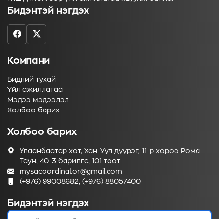
Бидэнтэй нэгдэх
Компани
Бидний тухай
Үйл ажиллагаа
Мэдээ мэдээлэл
Холбоо барих
Холбоо барих
Улаанбаатар хот, Хан-Уул дүүрэг, 11-р хороо Рома
Таун, 40-3 барилга, 101 тоот
mysacoordinator@gmail.com
(+976) 99008682, (+976) 88057400
Бидэнтэй нэгдэх