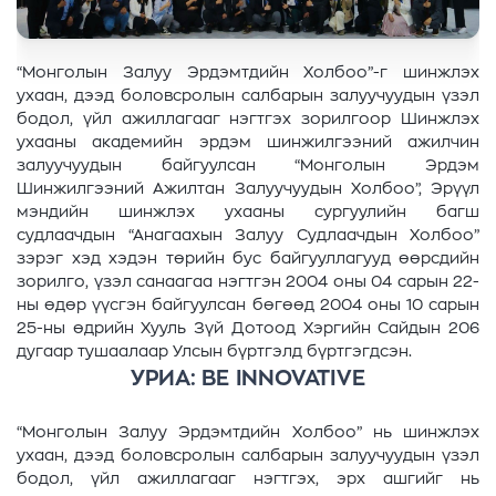
“Монголын Залуу Эрдэмтдийн Холбоо”-г шинжлэх
ухаан, дээд боловсролын салбарын залуучуудын үзэл
бодол, үйл ажиллагааг нэгтгэх зорилгоор Шинжлэх
ухааны академийн эрдэм шинжилгээний ажилчин
залуучуудын байгуулсан “Монголын Эрдэм
Шинжилгээний Ажилтан Залуучуудын Холбоо”, Эрүүл
мэндийн шинжлэх ухааны сургуулийн багш
судлаачдын “Анагаахын Залуу Судлаачдын Холбоо”
зэрэг хэд хэдэн төрийн бус байгууллагууд өөрсдийн
зорилго, үзэл санаагаа нэгтгэн 2004 оны 04 сарын 22-
ны өдөр үүсгэн байгуулсан бөгөөд 2004 оны 10 сарын
25-ны өдрийн Хууль Зүй Дотоод Хэргийн Сайдын 206
дугаар тушаалаар Улсын бүртгэлд бүртгэгдсэн.
УРИА: BE INNOVATIVE
“Монголын Залуу Эрдэмтдийн Холбоо” нь шинжлэх
ухаан, дээд боловсролын салбарын залуучуудын үзэл
бодол, үйл ажиллагааг нэгтгэх, эрх ашгийг нь