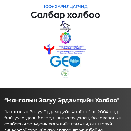
100+ ХАРИЛЦАГЧИД
Салбар холбоо
“Монголын Залуу Эрдэмтдийн Холбоо”
“Монголын Залуу Эрдэмтдийн Холбоо” нь 2004 онд
байгуулагдсан бөгөөд шинжлэх ухаан, боловсролын
салбарын залуусын хөгжлийг дэмжин, 800 гаруй
гишүүнтэйгээр үйл ажиллагаа явуулж байна.