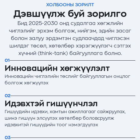
ХОЛБООНЫ ЗОРИЛТ
Дэвшүүлж буй зорилго
Бид 2025-2030 онд судалгаа хөгжлийн
чиглэлийг эрхэм болгож, нийгэм, эдийн засаг
болон залуу эрдэмтэн судлаачдад чиглэсэн
шилдэг төсөл, хөтөлбөр хэрэгжүүлэгч сэтгэх
хүчний (think-tank) байгууллага болно.
01
Инновацийн хөгжүүлэлт
Инновацийн чиглэлийн төслийг байгууллагын онцлог
болгож хөгжүүлэх
02
Идэвхтэй гишүүнчлэл
Гишүүдийн идэвхи, хамтын ажиллагааг сайжруулах,
шинэ гишүүн элсүүлэх хөтөлбөр боловсруулж
идэвхитэй гишүүдийн тоог нэмэгдүүлэх
03