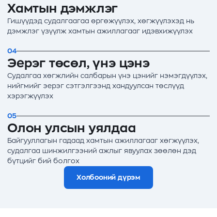
Хамтын дэмжлэг
Гишүүдэд судалгаагаа өргөжүүлэх, хөгжүүлэхэд нь
дэмжлэг үзүүлж хамтын ажиллагааг идэвхижүүлэх
04
Эерэг төсөл, үнэ цэнэ
Судалгаа хөгжлийн салбарын үнэ цэнийг нэмэгдүүлэх,
нийгмийг эерэг сэтгэлгээнд хандуулсан төслүүд
хэрэгжүүлэх
05
Олон улсын уялдаа
Байгууллагын гадаад хамтын ажиллагааг хөгжүүлэх,
судалгаа шинжилгээний ажлыг явуулах зөөлөн дэд
бүтцийг бий болгох
Холбооний дүрэм