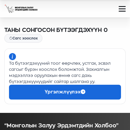
ТАНЫ СОНГОСОН БҮТЭЭГДЭХҮҮН 0
Сагс хоослох
Та бүтээгдэхүүний тоог өөрчлөх, устгах, эсвэл
сагсыг бүрэн хоослох боломжтой. Захиалгын
мэдээллээ оруулахын өмнө сагс дахь
бүтээгдэхүүнүүдийг сайтар шалгана уу.
Үргэлжлүүлэх
“Монголын Залуу Эрдэмтдийн Холбоо”