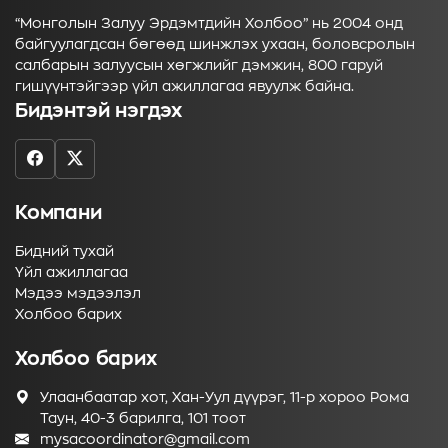
“Монголын Залуу Эрдэмтдийн Холбоо” нь 2004 онд
байгуулагдсан бөгөөд шинжлэх ухаан, боловсролын
салбарын залуусын хөгжлийг дэмжин, 800 гаруй
гишүүнтэйгээр үйл ажиллагаа явуулж байна.
Бидэнтэй нэгдэх
Компани
Бидний тухай
Үйл ажиллагаа
Мэдээ мэдээлэл
Холбоо барих
Холбоо барих
Улаанбаатар хот, Хан-Уул дүүрэг, 11-р хороо Рома
Таун, 40-3 барилга, 101 тоот
mysacoordinator@gmail.com