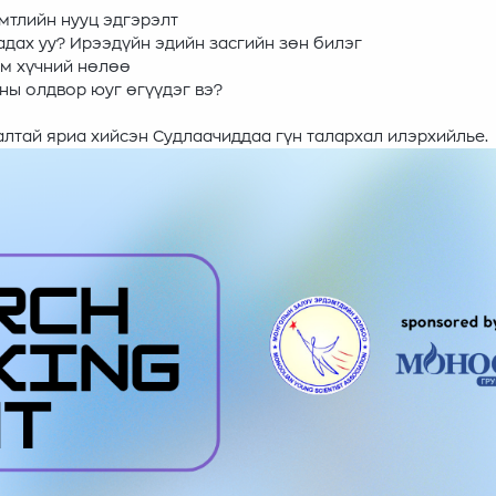
мтлийн нууц эдгэрэлт
дах уу? Ирээдүйн эдийн засгийн зөн билэг
им хүчний нөлөө
ны олдвор юуг өгүүдэг вэ?
лтай яриа хийсэн Судлаачиддаа гүн талархал илэрхийлье.