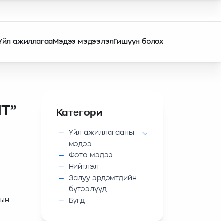
Үйл ажиллагаа
Мэдээ мэдээлэл
Гишүүн болох
T”
Категори
Үйл ажиллагааны
мэдээ
Фото мэдээ
Нийтлэл
н
Залуу эрдэмтдийн
бүтээлүүд
тын
Бүгд