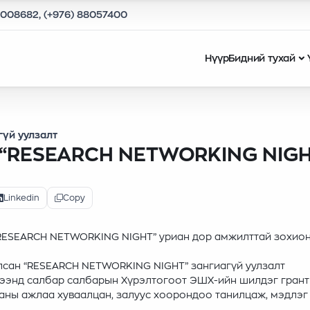
9008682, (+976) 88057400
Нүүр
Бидний тухай
гүй уулзалт
“RESEARCH NETWORKING NIGH
Linkedin
Copy
 “RESEARCH NETWORKING NIGHT” уриан дор амжилттай зохио
улсан “RESEARCH NETWORKING NIGHT” зангиагүй уулзалт
жээнд салбар салбарын Хүрэлтогоот ЭШХ-ийн шилдэг гран
аны ажлаа хуваалцан, залуус хоорондоо танилцаж, мэдлэг