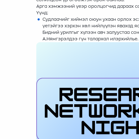
Арга хэмжээний үеэр оролцогчид дараах со
Үүнд:
Судлаачийг хиймэл оюун ухаан орлох эсэ
үетэйгээ хэрхэн хөл нийлүүлэн явахад яа
Бидний урилгыг хүлээн авч залуустаа сон
А.Нямгэрэлдээ гүн талархал илэрхийлье