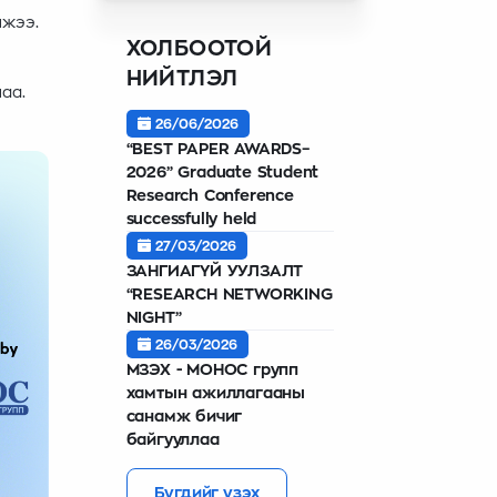
лжээ.
ХОЛБООТОЙ
НИЙТЛЭЛ
аа.
26/06/2026
“BEST PAPER AWARDS–
2026” Graduate Student
Research Conference
successfully held
27/03/2026
ЗАНГИАГҮЙ УУЛЗАЛТ
“RESEARCH NETWORKING
NIGHT”
26/03/2026
МЗЭХ - МОНОС групп
хамтын ажиллагааны
санамж бичиг
байгууллаа
Бүгдийг үзэх