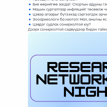
Бие өөрийгөө засдаг: Спортын адууны гэ
Машин сургалтаар инфляцийг төсөөлж ча
Цэвэр агаарыг бүтээхэд сэргээгдэх эрч
Зооархеологи ба изотоп: Мал, амьтны яс
Цэвдэг судлах сонирхолтой юу?
Дээрх сонирхолтой сэдвүүдээр бидэн гайха