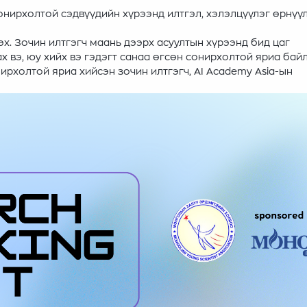
нирхолтой сэдвүүдийн хүрээнд илтгэл, хэлэлцүүлэг өрнүү
х. Зочин илтгэгч маань дээрх асуултын хүрээнд бид цаг
х вэ, юу хийх вэ гэдэгт санаа өгсөн сонирхолтой яриа байл
ирхолтой яриа хийсэн зочин илтгэгч, AI Academy Asia-ын
.