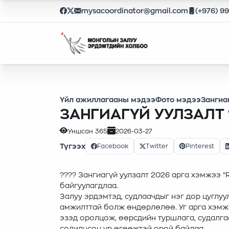
mysacoordinator@gmail.com
(+976) 9
Үйл ажиллагааны мэдээ
Фото мэдээ
Зангиа
ЗАНГИАГҮЙ УУЛЗАЛТ 
Уншсан
365
2026-03-27
Түгээх
Facebook
Twitter
Pinterest
???? Зангиагүй уулзалт 2026 арга хэмжээ
байгуулагдлаа.
Залуу эрдэмтэд, судлаачдыг нэг дор цуглу
амжилттай болж өндөрлөлөө. Уг арга хэм
эзэд оролцож, өөрсдийн туршлага, судалга
солилцсон үр өгөөжтэй орой байлаа.