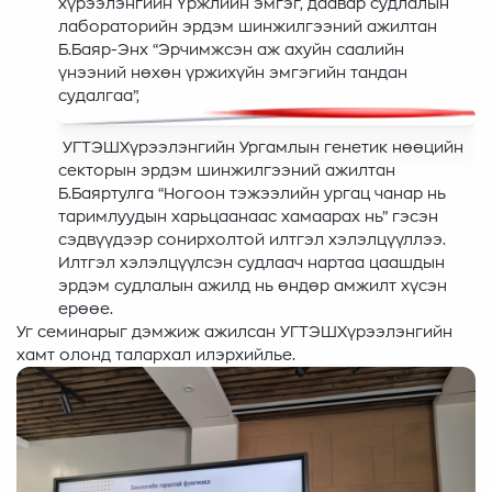
хүрээлэнгийн Үржлийн эмгэг, даавар судлалын
лабораторийн эрдэм шинжилгээний ажилтан
Б.Баяр-Энх “Эрчимжсэн аж ахуйн саалийн
үнээний нөхөн үржихүйн эмгэгийн тандан
судалгаа”,
УГТЭШХүрээлэнгийн Ургамлын генетик нөөцийн
секторын эрдэм шинжилгээний ажилтан
Б.Баяртулга “Ногоон тэжээлийн ургац чанар нь
таримлуудын харьцаанаас хамаарах нь” гэсэн
сэдвүүдээр сонирхолтой илтгэл хэлэлцүүллээ.
Илтгэл хэлэлцүүлсэн судлаач нартаа цаашдын
эрдэм судлалын ажилд нь өндөр амжилт хүсэн
ерөөе.
Уг семинарыг дэмжиж ажилсан УГТЭШХүрээлэнгийн
хамт олонд талархал илэрхийлье.