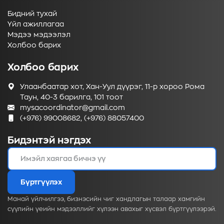
Бидний тухай
Үйл ажиллагаа
Мэдээ мэдээлэл
Холбоо барих
Холбоо барих
Улаанбаатар хот, Хан-Уул дүүрэг, 11-р хороо Рома
Таун, 40-3 барилга, 101 тоот
mysacoordinator@gmail.com
(+976) 99008682, (+976) 88057400
Бидэнтэй нэгдэх
Бүртгүүлэх
Манай үйлчилгээ, бизнэсийн чиг хандлагын талаар хамгийн
сүүлийн үеийн мэдээллийг хүлээн авахыг хүсвэл бүртгүүлээрэй.