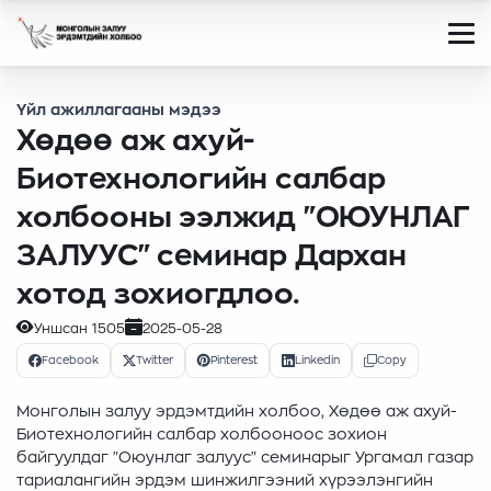
Үйл ажиллагааны мэдээ
Хөдөө аж ахуй-
Биотехнологийн салбар
холбооны ээлжид "ОЮУНЛАГ
ЗАЛУУС" семинар Дархан
хотод зохиогдлоо.
Уншсан
1505
2025-05-28
Facebook
Twitter
Pinterest
Linkedin
Copy
Монголын залуу эрдэмтдийн холбоо, Хөдөө аж ахуй-
Биотехнологийн салбар холбооноос зохион
байгуулдаг "Оюунлаг залуус" семинарыг Ургамал газар
тариалангийн эрдэм шинжилгээний хүрээлэнгийн