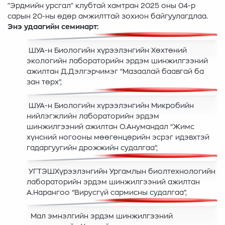
"Эрдмийн урсгал" клубтай хамтран 2025 оны 04-р
сарын 20-ны өдөр амжилттай зохион байгуулагдлаа.
Энэ удаагийн семинарт:
ШУА-н Биологийн хүрээлэнгийн Хөхтөний
экологийн лабораторийн эрдэм шинжилгээний
ажилтан Д.Дэлгэрчимэг “Мазаалай баавгай ба
зан төрх”,
ШУА-н Биологийн хүрээлэнгийн Микробийн
нийлэгжлийн лабораторийн эрдэм
шинжилгээний ажилтан О.Анумандал “Жимс
хүнсний ногооны мөөгөнцөрийн эсрэг идэвхтэй
гадаргуугийн дрожжийн судалгаа”,
УГТЭШХүрээлэнгийн Ургамлын биолтехнологийн
лабораторийн эрдэм шинжилгээний ажилтан
А.Нарангоо “Вирусгүй сармисны судалгаа”,
Мал эмнэлгийн эрдэм шинжилгээний