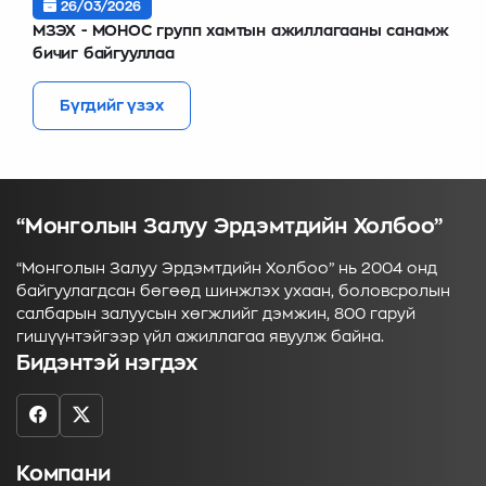
26/03/2026
МЗЭХ - МОНОС групп хамтын ажиллагааны санамж
бичиг байгууллаа
Бүгдийг үзэх
“Монголын Залуу Эрдэмтдийн Холбоо”
“Монголын Залуу Эрдэмтдийн Холбоо” нь 2004 онд
байгуулагдсан бөгөөд шинжлэх ухаан, боловсролын
салбарын залуусын хөгжлийг дэмжин, 800 гаруй
гишүүнтэйгээр үйл ажиллагаа явуулж байна.
Бидэнтэй нэгдэх
Компани