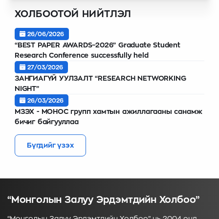
ХОЛБООТОЙ НИЙТЛЭЛ
26/06/2026
“BEST PAPER AWARDS–2026” Graduate Student
Research Conference successfully held
27/03/2026
ЗАНГИАГҮЙ УУЛЗАЛТ “RESEARCH NETWORKING
NIGHT”
26/03/2026
МЗЭХ - МОНОС групп хамтын ажиллагааны санамж
бичиг байгууллаа
Бүгдийг үзэх
“Монголын Залуу Эрдэмтдийн Холбоо”
“Монголын Залуу Эрдэмтдийн Холбоо” нь 2004 онд