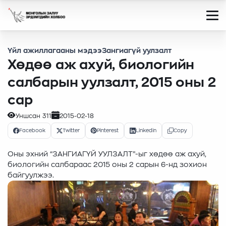
Үйл ажиллагааны мэдээ
Зангиагүй уулзалт
Хөдөө аж ахуй, биологийн
салбарын уулзалт, 2015 оны 2
сар
Уншсан
311
2015-02-18
Facebook
Twitter
Pinterest
Linkedin
Copy
Оны эхний “ЗАНГИАГҮЙ УУЛЗАЛТ”-ыг хөдөө аж ахуй,
биологийн салбараас 2015 оны 2 сарын 6-нд зохион
байгуулжээ.