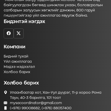
байгуулагдсан бөгөөд шинжлэх ухаан, боловсролын
салбарын залуусын хөгжлийг дэмжин, 800 гаруй
гишүүнтэйгээр үйл ажиллагаа явуулж байна.
Бидэнтэй нэгдэх
Компани
Бидний тухай
Үйл ажиллагаа
Мэдээ мэдээлэл
Холбоо барих
Холбоо барих
Улаанбаатар хот, Хан-Уул дүүрэг, 11-р хороо Рома
Таун, 40-3 барилга, 101 тоот
mysacoordinator@gmail.com
(+976) 99008682, (+976) 88057400