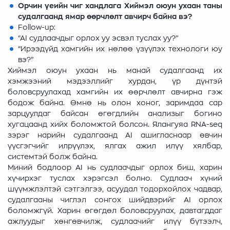
Орчин үеийн чиг хандлага Хиймэл оюун ухаан таны
судалгаанд ямар өөрчлөлт авчирч байна вэ?
Follow-up:
“AI судлаачдыг орлох уу эсвэл туслах уу?”
“Ирээдүйд хамгийн их нөлөө үзүүлэх технологи юу
вэ?”
Хиймэл оюун ухаан нь манай судалгаанд их
хэмжээний мэдээллийг хурдан, үр дүнтэй
боловсруулахад хамгийн их өөрчлөлт авчирна гэж
бодож байна. Өмнө нь олон хоног, заримдаа сар
зарцуулдаг байсан өгөгдлийн анализыг богино
хугацаанд хийх боломжтой болсон. Ялангуяа RNA-seq
зэрэг нарийн судалгаанд AI ашигласнаар өвчин
үүсгэгчийг илрүүлэх, ялгах ажил илүү хялбар,
системтэй болж байна.
Миний бодлоор AI нь судлаачдыг орлох биш, харин
хүчирхэг туслах хэрэгсэл болно. Судлаач хүний
шүүмжлэлтэй сэтгэлгээ, асуудал тодорхойлох чадвар,
судалгааны чиглэл сонгох шийдвэрийг AI орлох
боломжгүй. Харин өгөгдөл боловсруулах, давтагддаг
ажлуудыг хөнгөвчилж, судлаачийг илүү бүтээлч,