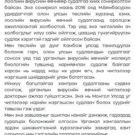
лоолийн вирусийн өвчнөөр судалгаа хийх сонирхолтой
байсан. Энэ сонирхол маань 2016 онд М.Бямбасүрэн
удирдагчтай олон улсын төслийн хүрээнд хэмх,
лоолийн вирусийн өвчний судалгаанд оролцож
ажилласантай холбоотой. Тэр үед энэ чиглэлийн ач
холбогдлыг илүү сайн ойлгож, цаашид гүнзгийрүүлэн
судлах хэрэгтэй гэдгийг ойлгосон байсан.
Мөн төслийн үр дүнг Камбож улсад танилцуулах
боломж гарч, олон улсын судлаачдын судалгааг
сонсох үед тэд ургамлын вирусийн өвчнийг молекул
биологийн түвшинд нарийвчлан судалж байгааг
харсан нь надад маш их урам өгч, энэ чиглэлээр
мэргэших шийдвэрийг улам бататгасан.
Ийнхүү багштайгаа хамтран судалгааны сэдвээ
сонгож, ургамлын вирусийн өвчний чиглэлээр
докторын ажлаа гүйцэтгэсэн. Энэ нь Монгол Улсад уг
чиглэлээр нарийн мэргэшсэн судлаач болох суурийг
тавьсан гэж үздэг.
Мөн энэ завшааныг ашиглан намайг дэмжиж, гадаадад
суралцах боломжийг олгосон Ургамал хамгааллын
эрдэм шинжилгээний хүрээлэнгийн захиргаа, хамт
олондоо чин сэтгэлийн талархал илэрхийлье.