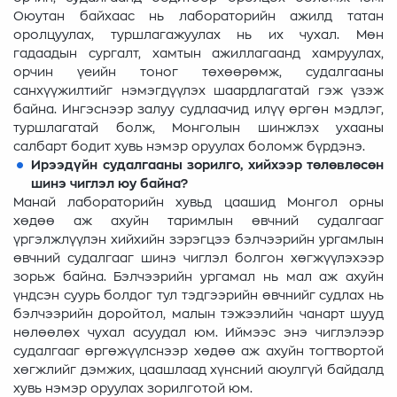
Оюутан байхаас нь лабораторийн ажилд татан
оролцуулах, туршлагажуулах нь их чухал. Мөн
гадаадын сургалт, хамтын ажиллагаанд хамруулах,
орчин үеийн тоног төхөөрөмж, судалгааны
санхүүжилтийг нэмэгдүүлэх шаардлагатай гэж үзэж
байна. Ингэснээр залуу судлаачид илүү өргөн мэдлэг,
туршлагатай болж, Монголын шинжлэх ухааны
салбарт бодит хувь нэмэр оруулах боломж бүрдэнэ.
Ирээдүйн судалгааны зорилго, хийхээр төлөвлөсөн
шинэ чиглэл юу байна?
Манай лабораторийн хувьд цаашид Монгол орны
хөдөө аж ахуйн таримлын өвчний судалгааг
үргэлжлүүлэн хийхийн зэрэгцээ бэлчээрийн ургамлын
өвчний судалгааг шинэ чиглэл болгон хөгжүүлэхээр
зорьж байна. Бэлчээрийн ургамал нь мал аж ахуйн
үндсэн суурь болдог тул тэдгээрийн өвчнийг судлах нь
бэлчээрийн доройтол, малын тэжээлийн чанарт шууд
нөлөөлөх чухал асуудал юм. Иймээс энэ чиглэлээр
судалгааг өргөжүүлснээр хөдөө аж ахуйн тогтвортой
хөгжлийг дэмжих, цаашлаад хүнсний аюулгүй байдалд
хувь нэмэр оруулах зорилготой юм.