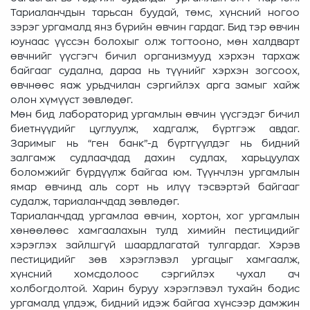
Тариаланчдын тарьсан буудай, төмс, хүнсний ногоо
зэрэг ургамалд янз бүрийн өвчин гардаг. Бид тэр өвчин
юунаас үүссэн болохыг олж тогтооно, мөн халдварт
өвчнийг үүсгэгч бичил организмууд хэрхэн тархаж
байгааг судална, дараа нь түүнийг хэрхэн зогсоох,
өвчнөөс яаж урьдчилан сэргийлэх арга замыг хайж
олон хүмүүст зөвлөдөг.
Мөн бид лабораторид ургамлын өвчин үүсгэдэг бичил
биетнүүдийг цуглуулж, хадгалж, бүртгэж авдаг.
Заримыг нь “ген банк”-д бүртгүүлдэг нь бидний
залгамж судлаачдад дахин судлах, харьцуулах
боломжийг бүрдүүлж байгаа юм. Түүнчлэн ургамлын
ямар өвчинд аль сорт нь илүү тэсвэртэй байгааг
судалж, тариаланчдад зөвлөдөг.
Тариаланчдад ургамлаа өвчин, хортон, хог ургамлын
хөнөөлөөс хамгаалахын тулд химийн пестицидийг
хэрэглэх зайлшгүй шаардлагатай тулгардаг. Хэрэв
пестицидийг зөв хэрэглэвэл ургацыг хамгаалж,
хүнсний хомсдолоос сэргийлэх чухал ач
холбогдолтой. Харин буруу хэрэглэвэл тухайн бодис
ургамалд үлдэж, бидний идэж байгаа хүнсээр дамжин