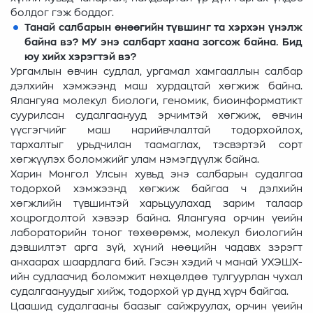
болдог гэж боддог.
Танай салбарын өнөөгийн түвшинг та хэрхэн үнэлж
байна вэ? МУ энэ салбарт хаана зогсож байна. Бид
юу хийх хэрэгтэй вэ?
Ургамлын өвчин судлал, ургамал хамгааллын салбар
дэлхийн хэмжээнд маш хурдацтай хөгжиж байна.
Ялангуяа молекул биологи, геномик, биоинформатикт
суурилсан судалгаанууд эрчимтэй хөгжиж, өвчин
үүсгэгчийг маш нарийвчлалтай тодорхойлох,
тархалтыг урьдчилан таамаглах, тэсвэртэй сорт
хөгжүүлэх боломжийг улам нэмэгдүүлж байна.
Харин Монгол Улсын хувьд энэ салбарын судалгаа
тодорхой хэмжээнд хөгжиж байгаа ч дэлхийн
хөгжлийн түвшинтэй харьцуулахад зарим талаар
хоцрогдолтой хэвээр байна. Ялангуяа орчин үеийн
лабораторийн тоног төхөөрөмж, молекул биологийн
дэвшилтэт арга зүй, хүний нөөцийн чадавх зэрэгт
анхаарах шаардлага бий. Гэсэн хэдий ч манай УХЭШХ-
ийн судлаачид боломжит нөхцөлдөө тулгуурлан чухал
судалгаануудыг хийж, тодорхой үр дүнд хүрч байгаа.
Цаашид судалгааны баазыг сайжруулах, орчин үеийн