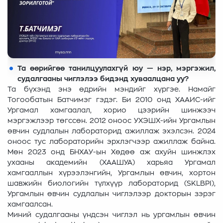
Та өөрийгөө танилцуулахгүй юу — нэр, мэргэжил,
судалгааны чиглэлээ бидэнд хуваалцана уу?
Та бүхэнд энэ өдрийн мэндийг хүргэе. Намайг
Тогообатын Батчимэг гэдэг. Би 2010 онд ХААИС-ийг
Ургамал хамгаалал, хорио цээрийн шинжээч
мэргэжлээр төгссөн. 2012 оноос УХЭШХ-ийн Ургамлын
өвчин судлалын лабораторид ажиллаж эхэлсэн. 2024
оноос тус лабораторийн эрхлэгчээр ажиллаж байна.
Мөн 2023 онд БНХАУ-ын Хөдөө аж ахуйн шинжлэх
ухааны академийн (ХААШУА) харьяа Ургамал
хамгааллын хүрээлэнгийн, Ургамлын өвчин, хортон
шавжийн биологийн түлхүүр лабораторид (SKLBPI),
Ургамлын өвчин судлалын чиглэлээр докторын зэрэг
хамгаалсан.
Миний судалгааны үндсэн чиглэл нь ургамлын өвчин