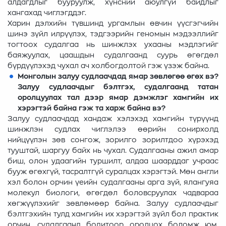
алдагдлыг бууруулж, хүнсний аюулгүй байдлыг
хангахад чиглэгддэг.
Харин дэлхийн түвшинд ургамлын өвчин үүсгэгчийн
шинэ зүйл илрүүлэх, тэдгээрийн геномын мэдээллийг
тогтоох судалгаа нь шинжлэх ухааны мэдлэгийг
баяжуулах, цаашдын судалгаанд суурь өгөгдөл
бүрдүүлэхэд чухал ач холбогдолтой гэж үзэж байна.
Монголын залуу судлаачдад ямар зөвлөгөө өгөх вэ?
Залуу судлаачдыг бэлтгэх, судалгаанд татан
оролцуулах тал дээр ямар дэмжлэг хамгийн их
хэрэгтэй байна гэж та харж байна вэ?
Залуу судлаачдад хандаж хэлэхэд хамгийн түрүүнд
шинжлэн судлах чиглэлээ өөрийн сонирхолд
нийцүүлэн зөв сонгож, зорилго зорилтдоо хүрэхэд
тууштай, шаргуу байх нь чухал. Судалгааны ажил амар
биш, олон удаагийн туршилт, алдаа шаарддаг учраас
бууж өгөхгүй, тасралтгүй суралцах хэрэгтэй. Мөн англи
хэл болон орчин үеийн судалгааны арга зүй, ялангуяа
молекул биологи, өгөгдөл боловсруулах чадвараа
хөгжүүлэхийг зөвлөмөөр байна. Залуу судлаачдыг
бэлтгэхийн тулд хамгийн их хэрэгтэй зүйл бол практик
орчин, судалгаанд бодитоор оролцох боломж юм.