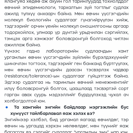
ялангуяа хөдөө аж ахуйн гол таримлуудад тохиолддог
өвчний эпидемиологи, тархалтын зүй тогтлыг судлах
ажилд түлхүү анхаарч байна. Мөн өвчин үүсгэгчдийн
молекул биологийн судалгааг гүнзгийрүүлэн хийж,
тэдгээрийг орчин үеийн молекул оношилгооны аргаар
тодорхойлох, улмаар үр дүнтэй урьдчилан сэргийлэх,
тэмцэх арга хэмжээг боловсронгуй болгоход чиглэн
ажиллаж байна.
Үүнээс гадна лабораторийн судлаачдын хамт
ургамлын өвчин үүсгэгчдийн зүйлийн бүрэлдэхүүнийг
шинэчлэн тогтоох, тэдгээрийг ген банканд бүртгүүлэх,
мөн өвчин үүсгэгчдийн даасан тэсвэрлэх чадвар
(resistance/tolerance)-ын судалгааг гүйцэтгэж байна.
Эдгээр судалгаа нь таримлын өвчний менежментийг
илүү боловсронгуй болгох, цаашлаад тэсвэртэй сорт
гарган авах суурь мэдээллийг бүрдүүлэхэд чухал ач
холбогдолтой юм.
Та хамгийн энгийн байдлаар мэргэжлийн бус
хүмүүст тайлбарлавал яаж хэлэх вэ?
Энгийнээр хэлбэл, бид ургамал яагаад өвчилдөг, тэр
өвчин нь ургацад хэрхэн нөлөөлдөг, мөн түүнийг яаж
багасгах вэ гэдгийг судалдаг “ургамлын эмч” нар юм.