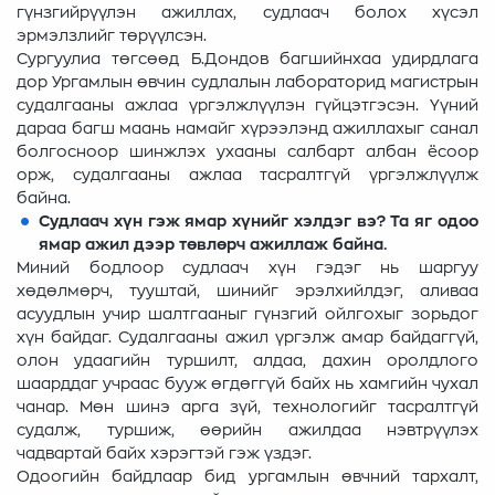
гүнзгийрүүлэн ажиллах, судлаач болох хүсэл
эрмэлзлийг төрүүлсэн.
Сургуулиа төгсөөд Б.Дондов багшийнхаа удирдлага
дор Ургамлын өвчин судлалын лабораторид магистрын
судалгааны ажлаа үргэлжлүүлэн гүйцэтгэсэн. Үүний
дараа багш маань намайг хүрээлэнд ажиллахыг санал
болгосноор шинжлэх ухааны салбарт албан ёсоор
орж, судалгааны ажлаа тасралтгүй үргэлжлүүлж
байна.
Судлаач хүн гэж ямар хүнийг хэлдэг вэ? Та яг одоо
ямар ажил дээр төвлөрч ажиллаж байна.
Миний бодлоор судлаач хүн гэдэг нь шаргуу
хөдөлмөрч, тууштай, шинийг эрэлхийлдэг, аливаа
асуудлын учир шалтгааныг гүнзгий ойлгохыг зорьдог
хүн байдаг. Судалгааны ажил үргэлж амар байдаггүй,
олон удаагийн туршилт, алдаа, дахин оролдлого
шаарддаг учраас бууж өгдөггүй байх нь хамгийн чухал
чанар. Мөн шинэ арга зүй, технологийг тасралтгүй
судалж, туршиж, өөрийн ажилдаа нэвтрүүлэх
чадвартай байх хэрэгтэй гэж үздэг.
Одоогийн байдлаар бид ургамлын өвчний тархалт,