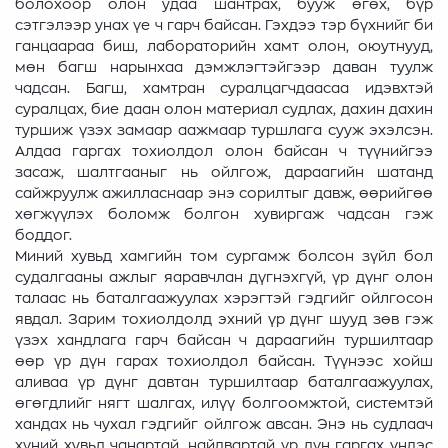
болохоор олон удаа шантрах, бууж өгөх, бүр
сэтгэлээр унах үе ч гарч байсан. Гэхдээ тэр бүхнийг би
ганцаараа биш, лабораторийн хамт олон, оюутнууд,
мөн багш нарынхаа дэмжлэгтэйгээр даван туулж
чадсан. Багш, хамтран суралцагчдаасаа идэвхтэй
суралцах, бие даан олон материал судлах, дахин дахин
туршиж үзэх замаар аажмаар туршлага сууж эхэлсэн.
Алдаа гаргах тохиолдол олон байсан ч түүнийгээ
засаж, шалтгааныг нь ойлгож, дараагийн шатанд
сайжруулж ажилласнаар энэ сорилтыг давж, өөрийгөө
хөгжүүлэх боломж болгон хувиргаж чадсан гэж
боддог.
Миний хувьд хамгийн том сургамж болсон зүйл бол
судалгааны ажлыг яаравчлан дүгнэхгүй, үр дүнг олон
талаас нь баталгаажуулах хэрэгтэй гэдгийг ойлгосон
явдал. Зарим тохиолдолд эхний үр дүнг шууд зөв гэж
үзэх хандлага гарч байсан ч дараагийн туршилтаар
өөр үр дүн гарах тохиолдол байсан. Түүнээс хойш
аливаа үр дүнг давтан туршилтаар баталгаажуулах,
өгөгдлийг нягт шалгах, илүү болгоомжтой, системтэй
хандах нь чухал гэдгийг ойлгож авсан. Энэ нь судлаач
хүний хувьд чанартай, найдвартай үр дүн гаргах үндэс