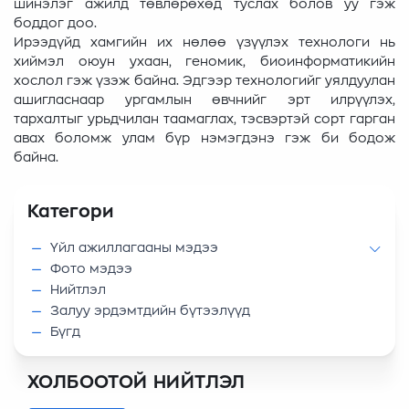
шинэлэг ажилд төвлөрөхөд туслах болов уу гэж
боддог доо.
Ирээдүйд хамгийн их нөлөө үзүүлэх технологи нь
хиймэл оюун ухаан, геномик, биоинформатикийн
хослол гэж үзэж байна. Эдгээр технологийг уялдуулан
ашигласнаар ургамлын өвчнийг эрт илрүүлэх,
тархалтыг урьдчилан таамаглах, тэсвэртэй сорт гарган
авах боломж улам бүр нэмэгдэнэ гэж би бодож
байна.
Категори
Үйл ажиллагааны мэдээ
Фото мэдээ
Нийтлэл
Залуу эрдэмтдийн бүтээлүүд
Бүгд
ХОЛБООТОЙ НИЙТЛЭЛ