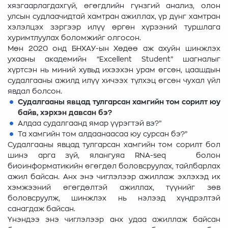
хязгаарлагдахгүй, өгөгдлийн гүнзгий анализ, олон
улсын судлаачидтай хамтран ажиллах, үр дүнг хамтран
хэлэлцэх зэргээр илүү өргөн хүрээний туршлага
хуримтлуулах боломжийг олгосон.
Мөн 2020 онд БНХАУ-ын Хөдөө аж ахуйн шинжлэх
ухааны академийн “Excellent Student” шагналыг
хүртсэн нь миний хувьд ихээхэн урам өгсөн, цаашдын
судалгааны ажилд илүү хичээх түлхэц өгсөн чухал үйл
явдал болсон.
Судалгааны явцад тулгарсан хамгийн том сорилт юу
байв, хэрхэн давсан бэ?
Алдаа судалгаанд ямар үүрэгтэй вэ?”
Та хамгийн том алдаанаасаа юу сурсан бэ?”
Судалгааны явцад тулгарсан хамгийн том сорилт бол
шинэ арга зүй, ялангуяа RNA-seq болон
биоинформатикийн өгөгдөл боловсруулах, тайлбарлах
ажил байсан. Анх энэ чиглэлээр ажиллаж эхлэхэд их
хэмжээний өгөгдөлтэй ажиллах, түүнийг зөв
боловсруулж, шинжлэх нь нэлээд хүндрэлтэй
санагдаж байсан.
Үнэндээ энэ чиглэлээр анх удаа ажиллаж байсан