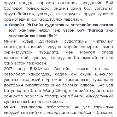
эрүүл мэндэд сөргөөр нөлөөлөх эрсдэлийг бий
болгодог. Товчхондоо, бидний ажил бол ургамлыг
эрүүл байлгаж, ургацыг нэмэгдүүлэх, эрүүл хүнсээр
ард иргэдийг хангахад туслах явдал юм.
Өөрийн Ph.D‑ийн судалгааны чиглэлийг сонгохдоо
юуг хамгийн чухал гэж үзсэн бэ? “Яагаад энэ
чиглэлийг сонгосон бэ?”
Миний хувьд докторын судалгааны чиглэлийг
сонгохдоо хамгийн түрүүнд өөрийн сонирхол, өмнө
хуримтлуулсан туршлага, мөн Монгол Улсад
хэрэгцээтэй, цаашид хөгжүүлэх боломжтой чиглэл
байх ёстой гэж үзсэн.
2017 онд БНХАУ-ын Засгийн газрын тэтгэлэгт
хөтөлбөрт хамрагдаж, Хөдөө аж ахуйн шинжлэх
ухааны академийн Ургамал хамгааллын хүрээлэнд
докторын судалгаагаа хийх боломж олдсон. Энэ үед
би удирдагч багш Wang Xifeng-д өөрийн судалгааны
сонирхол, зорилгын талаар мэйл бичиж, ийнхүү түүний
судалгааны багт элсэн орсон.
Миний ажилласан лаборатори нь үет таримлын
вирусийн өвчний чиглэлээр дагнасан байсан ч би хэмх,