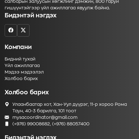
салбарын залуусын хөгжлийг дэмжин, 800 гаруй
гишүүнтэйгээр үйл ажиллагаа явуулж байна.
Бидэнтэй нэгдэх
Компани
Бидний тухай
Үйл ажиллагаа
Мэдээ мэдээлэл
Холбоо барих
Холбоо барих
Улаанбаатар хот, Хан-Уул дүүрэг, 11-р хороо Рома
Таун, 40-3 барилга, 101 тоот
mysacoordinator@gmail.com
(+976) 99008682, (+976) 88057400
Бидэнтэй нэгдэх