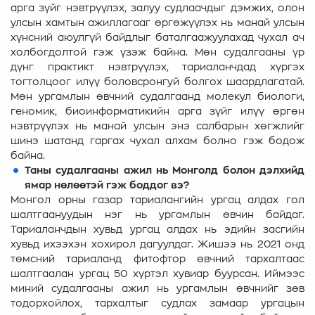
арга зүйг нэвтрүүлэх, залуу судлаачдыг дэмжих, олон
улсын хамтын ажиллагааг өргөжүүлэх нь манай улсын
хүнсний аюулгүй байдлыг баталгаажуулахад чухал ач
холбогдолтой гэж үзэж байна. Мөн судалгааны үр
дүнг практикт нэвтрүүлэх, тариаланчдад хүргэх
тогтолцоог илүү боловсронгуй болгох шаардлагатай.
Мөн ургамлын өвчний судалгаанд молекул биологи,
геномик, биоинформатикийн арга зүйг илүү өргөн
нэвтрүүлэх нь манай улсын энэ салбарын хөгжлийг
шинэ шатанд гаргах чухал алхам болно гэж бодож
байна.
Таны судалгааны ажил нь Монголд болон дэлхийд
ямар нөлөөтэй гэж боддог вэ?
Монгол орны газар тариалангийн ургац алдах гол
шалтгаануудын нэг нь ургамлын өвчин байдаг.
Тариаланчдын хувьд ургац алдах нь эдийн засгийн
хувьд ихээхэн хохирол дагуулдаг. Жишээ нь 2021 онд
төмсний тариаланд фитофтор өвчний тархалтаас
шалтгаалан ургац 50 хүртэл хувиар буурсан. Иймээс
миний судалгааны ажил нь ургамлын өвчнийг зөв
тодорхойлох, тархалтыг судлах замаар ургацын