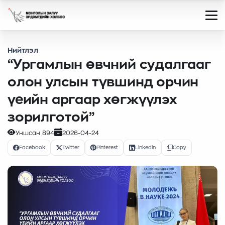
Нийтлэл
“Ургамлын өвчний судалгааг
олон улсын түвшинд орчин
үеийн аргаар хөгжүүлэх
зорилготой”
Уншсан
894
2026-04-24
Facebook
Twitter
Pinterest
Linkedin
Copy