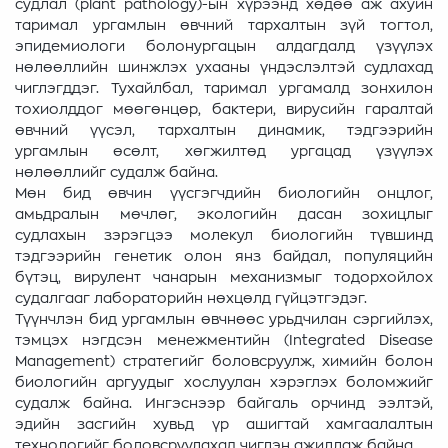
судлал (plant pathology)-ын хүрээнд хөдөө аж ахуйн
таримал ургамлын өвчний тархалтын зүй тогтол,
эпидемиологи болонургацын алдагдалд үзүүлэх
нөлөөллийн шинжлэх ухааны үндэслэлтэй судлахад
чиглэгддэг. Тухайлбал, таримал ургамалд зонхилон
тохиолддог мөөгөнцөр, бактери, вирусийн гаралтай
өвчний үүсэл, тархалтын динамик, тэдгээрийн
ургамлын өсөлт, хөгжилтөд ургацад үзүүлэх
нөлөөллийг судалж байна.
Мөн бид өвчин үүсгэгчдийн биологийн онцлог,
амьдралын мөчлөг, экологийн дасан зохицлыг
судлахын зэрэгцээ молекул биологийн түвшинд
тэдгээрийн генетик олон янз байдал, популяцийн
бүтэц, вирулент чанарын механизмыг тодорхойлох
судалгааг лабораторийн нөхцөлд гүйцэтгэдэг.
Түүнчлэн бид ургамлын өвчнөөс урьдчилан сэргийлэх,
тэмцэх нэгдсэн менежментийн (Integrated Disease
Management) стратегийг боловсруулж, химийн болон
биологийн аргуудыг хослуулан хэрэглэх боломжийг
судалж байна. Ингэснээр байгаль орчинд ээлтэй,
эдийн засгийн хувьд үр ашигтай хамгаалалтын
технологийг боловсруулахад чиглэн ажиллаж байна.