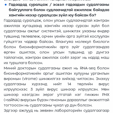
Гадаадад суралцаж / эсвэл гадаадын судалгааны
байгууллага болон судлаачидтай ажиллаж байхдаа
хамгийн ихээр суралцсан зүйл юу байсан бэ?
Гадаадад суралцаж, олон улсын судлаачидтай хамтран
ажиллах хугацаанд хамгийн ихээр сурсан зүйл бол
судалгааны ажлыг системтэй, шинжлэх ухааны өндөр
түвшинд төлөвлөж, орчин үеийн арга зүйтэй хослуулан
гүйцэтгэх чадвар байсан. Ялангуяа молекул биологи
болон биоинформатикийн арга зүйг судалгаандаа
өргөн ашиглах, олон улсын түвшинд үр дүнгээ
тайлагнах, хамтран ажиллах соёл зэрэг нь надад маш
их туршлага болсон.
Миний докторын судалгааны ажил нь RNA-seq болон
биоинформатикийн аргыг ашиглан хулууны ургамлын
виромын (virome) шинжилгээ хийхэд чиглэсэн. Энэхүү
судалгааны хүрээнд нийт 14 төрлийн вирус
илрүүлснээс 3 зүйл вирус шинээр илрүүлсэн. Мөн
шинээр нээгдсэн эерэг утгатай нэг гинжин РНХ
(+ssRNA) вирусын бүрэн геномын дарааллыг амжилттай
тогтоосон нь судалгааны чухал үр дүн болсон.
Эдгээр ажлууд нь зөвхөн лабораторийн судалгаагаар