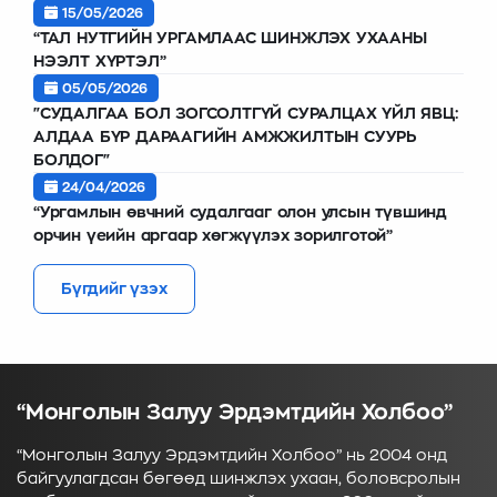
15/05/2026
“ТАЛ НУТГИЙН УРГАМЛААС ШИНЖЛЭХ УХААНЫ
НЭЭЛТ ХҮРТЭЛ”
05/05/2026
"СУДАЛГАА БОЛ ЗОГСОЛТГҮЙ СУРАЛЦАХ ҮЙЛ ЯВЦ:
АЛДАА БҮР ДАРААГИЙН АМЖЖИЛТЫН СУУРЬ
БОЛДОГ"
24/04/2026
“Ургамлын өвчний судалгааг олон улсын түвшинд
орчин үеийн аргаар хөгжүүлэх зорилготой”
Бүгдийг үзэх
“Монголын Залуу Эрдэмтдийн Холбоо”
“Монголын Залуу Эрдэмтдийн Холбоо” нь 2004 онд
байгуулагдсан бөгөөд шинжлэх ухаан, боловсролын