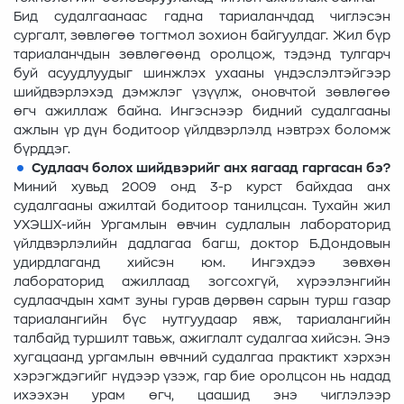
Бид судалгаанаас гадна тариаланчдад чиглэсэн
сургалт, зөвлөгөө тогтмол зохион байгуулдаг. Жил бүр
тариаланчдын зөвлөгөөнд оролцож, тэдэнд тулгарч
буй асуудлуудыг шинжлэх ухааны үндэслэлтэйгээр
шийдвэрлэхэд дэмжлэг үзүүлж, оновчтой зөвлөгөө
өгч ажиллаж байна. Ингэснээр бидний судалгааны
ажлын үр дүн бодитоор үйлдвэрлэлд нэвтрэх боломж
бүрддэг.
Судлаач болох
шийдвэрийг анх яагаад гаргасан бэ?
Миний хувьд 2009 онд 3-р курст байхдаа анх
судалгааны ажилтай бодитоор танилцсан. Тухайн жил
УХЭШХ-ийн Ургамлын өвчин судлалын лабораторид
үйлдвэрлэлийн дадлагаа багш, доктор Б.Дондовын
удирдлаганд хийсэн юм. Ингэхдээ зөвхөн
лабораторид ажиллаад зогсохгүй, хүрээлэнгийн
судлаачдын хамт зуны гурав дөрвөн сарын турш газар
тариалангийн бүс нутгуудаар явж, тариалангийн
талбайд туршилт тавьж, ажиглалт судалгаа хийсэн. Энэ
хугацаанд ургамлын өвчний судалгаа практикт хэрхэн
хэрэгждэгийг нүдээр үзэж, гар бие оролцсон нь надад
ихээхэн урам өгч, цаашид энэ чиглэлээр