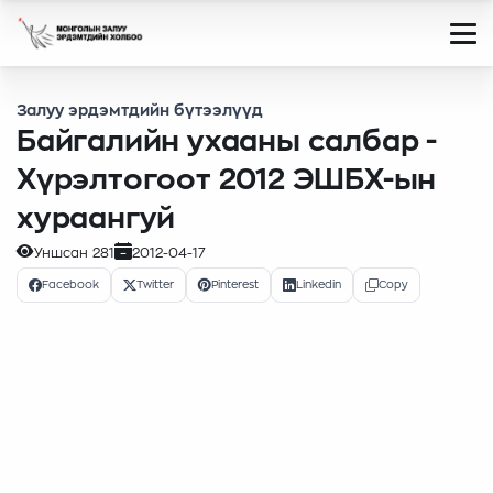
Залуу эрдэмтдийн бүтээлүүд
Байгалийн ухааны салбар -
Хүрэлтогоот 2012 ЭШБХ-ын
хураангуй
Уншсан
281
2012-04-17
Facebook
Twitter
Pinterest
Linkedin
Copy