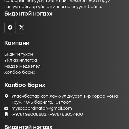
салбарын залуусын хөгжлийг дэмжин, 800 гаруй
гишүүнтэйгээр үйл ажиллагаа явуулж байна.
Бидэнтэй нэгдэх
Компани
Бидний тухай
Үйл ажиллагаа
Мэдээ мэдээлэл
Холбоо барих
Холбоо барих
Улаанбаатар хот, Хан-Уул дүүрэг, 11-р хороо Рома
Таун, 40-3 барилга, 101 тоот
mysacoordinator@gmail.com
(+976) 99008682, (+976) 88057400
Бидэнтэй нэгдэх